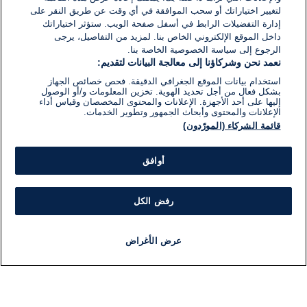
لتغيير اختياراتك أو سحب الموافقة في أي وقت عن طريق النقر على
إدارة التفضيلات الرابط في أسفل صفحة الويب. ستؤثر اختياراتك
داخل الموقع الإلكتروني الخاص بنا. لمزيد من التفاصيل، يرجى
الرجوع إلى سياسة الخصوصية الخاصة بنا.
نعمد نحن وشركاؤنا إلى معالجة البيانات لتقديم:
استخدام بيانات الموقع الجغرافي الدقيقة. فحص خصائص الجهاز
بشكل فعال من أجل تحديد الهوية. تخزين المعلومات و/أو الوصول
إليها على أحد الأجهزة. الإعلانات والمحتوى المخصصان وقياس أداء
الإعلانات والمحتوى وأبحاث الجمهور وتطوير الخدمات.
قائمة الشركاء (المورّدون)
أوافق
رفض الكل
عرض الأغراض
أخبار
أخبار هامة
مباشر
مذياع
برنامج