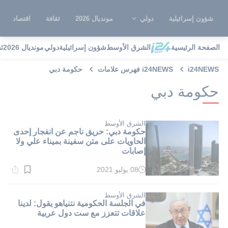
شؤون إسرائيلية
دولي
مونديال 2026
ثقافة
اقتصاد
الصفحة الرئيسية
الشرق الأوسط
شؤون إسرائيلية
دولي
مونديال 2026
ث
i24NEWS
i24NEWS فهرس علامات
حكومة دبي
حكومة دبي
الشرق الأوسط
حكومة دبي: حريق ناجم عن انفجار إحدى
الحاويات على متن سفينة بميناء علي ولا
إصابات
08 يوليو 2021
وقت
القراءة:
1}
دقيقة.
الشرق الأوسط
في الجلسة الحكومية نتنياهو يقول: لدينا
علاقات تتعزز مع ست دول عربية