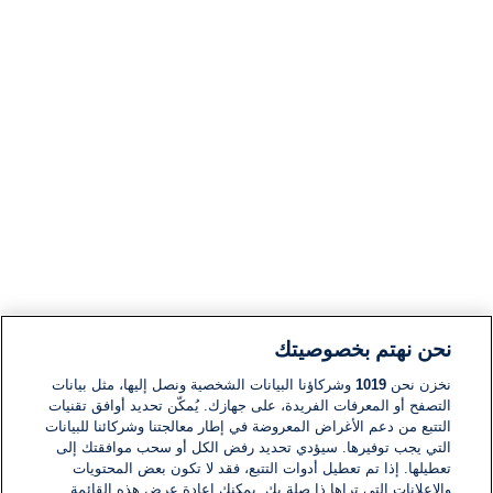
نحن نهتم بخصوصيتك
نخزن نحن
1019
وشركاؤنا البيانات الشخصية ونصل إليها، مثل بيانات
التصفح أو المعرفات الفريدة، على جهازك. يُمكّن تحديد أوافق تقنيات
التتبع من دعم الأغراض المعروضة في إطار معالجتنا وشركائنا للبيانات
التي يجب توفيرها. سيؤدي تحديد رفض الكل أو سحب موافقتك إلى
تعطيلها. إذا تم تعطيل أدوات التتبع، فقد لا تكون بعض المحتويات
والإعلانات التي تراها ذا صلة بك. يمكنك إعادة عرض هذه القائمة