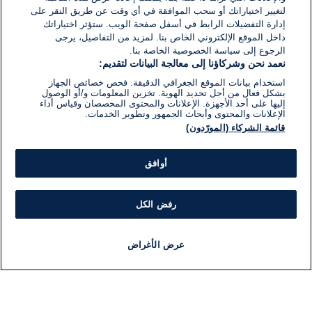
لتغيير اختياراتك أو سحب الموافقة في أي وقت عن طريق النقر على
إدارة التفضيلات الرابط في أسفل صفحة الويب. ستؤثر اختياراتك
داخل الموقع الإلكتروني الخاص بنا. لمزيد من التفاصيل، يرجى
الرجوع إلى سياسة الخصوصية الخاصة بنا.
نعمد نحن وشركاؤنا إلى معالجة البيانات لتقديم:
استخدام بيانات الموقع الجغرافي الدقيقة. فحص خصائص الجهاز
بشكل فعال من أجل تحديد الهوية. تخزين المعلومات و/أو الوصول
إليها على أحد الأجهزة. الإعلانات والمحتوى المخصصان وقياس أداء
الإعلانات والمحتوى وأبحاث الجمهور وتطوير الخدمات.
قائمة الشركاء (المورّدون)
أوافق
رفض الكل
عرض الأغراض
أخبار
أخبار هامة
مباشر
مذياع
برنامج