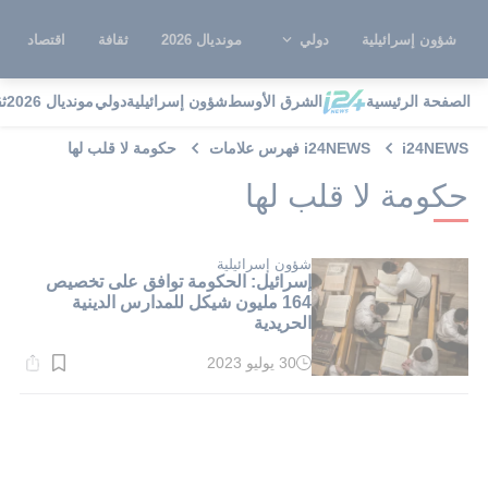
شؤون إسرائيلية
دولي
مونديال 2026
ثقافة
اقتصاد
الصفحة الرئيسية
الشرق الأوسط
شؤون إسرائيلية
دولي
مونديال 2026
ث
i24NEWS
i24NEWS فهرس علامات
حكومة لا قلب لها
حكومة لا قلب لها
شؤون إسرائيلية
إسرائيل: الحكومة توافق على تخصيص
164 مليون شيكل للمدارس الدينية
الحريدية
30 يوليو 2023
وقت
القراءة:
4}
دقيقة.