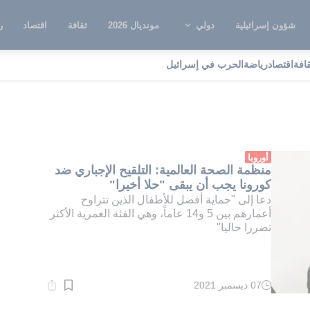
شؤون إسرائيلية
دولي
مونديال 2026
ثقافة
اقتصاد
ر
قافة
اقتصاد
رياضة
الحرب في إسرائيل
ملة التطعيم
أوروبا
منظمة الصحة العالمية: التلقيح الإجباري ضد
كورونا يجب أن يبقى "حلا أخيرا"
دعا إلى "حماية أفضل للأطفال الذين تتراوح
أعمارهم بين 5 و14 عاماً، وهي الفئة العمرية الأكثر
تضررا حاليا"
07 ديسمبر 2021
وقت
القراءة:
1}