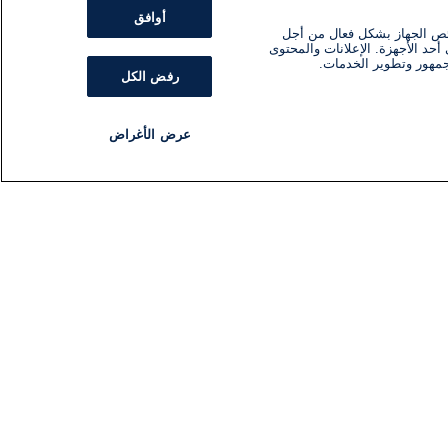
أوافق
ئص الجهاز بشكل فعال من أجل
أحد الأجهزة. الإعلانات والمحتوى
جمهور وتطوير الخدمات.
رفض الكل
عرض الأغراض
مذياع
برنامج
تابعنا
اشترك في النشرة الإخبارية