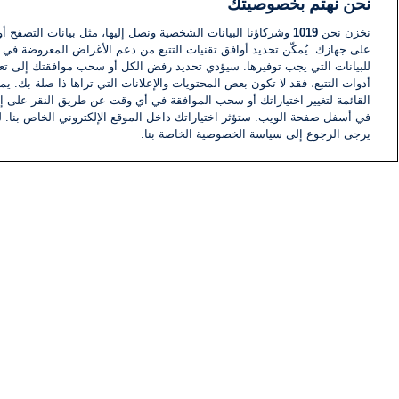
نحن نهتم بخصوصيتك
نخزن نحن
1019
وشركاؤنا البيانات الشخصية ونصل إليها، مثل بيانات التصفح أو
على جهازك. يُمكّن تحديد أوافق تقنيات التتبع من دعم الأغراض المعروضة في إط
للبيانات التي يجب توفيرها. سيؤدي تحديد رفض الكل أو سحب موافقتك إلى تعط
أدوات التتبع، فقد لا تكون بعض المحتويات والإعلانات التي تراها ذا صلة بك. 
القائمة لتغيير اختياراتك أو سحب الموافقة في أي وقت عن طريق النقر على إد
في أسفل صفحة الويب. ستؤثر اختياراتك داخل الموقع الإلكتروني الخاص بنا. ل
يرجى الرجوع إلى سياسة الخصوصية الخاصة بنا.
أخبار
أخبار هامة
معلومات
اللجنة التنفيذية i24NEWS
برنامج i24NEWS
الاذاعة الحية
حياة مهنية
اتصال
خريطة الموقع