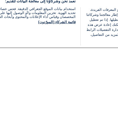
نعمد نحن وشركاؤنا إلى معالجة البيانات لتقديم:
استخدام بيانات الموقع الجغرافي الدقيقة. فحص خصا
 المعرفات الفريدة،
تحديد الهوية. تخزين المعلومات و/أو الوصول إليها على 
ار معالجتنا وشركائنا
المخصصان وقياس أداء الإعلانات والمحتوى وأبحاث ال
يلها. إذا تم تعطيل
قائمة الشركاء (المورّدون)
يمكنك إعادة عرض هذه
ارة التفضيلات الرابط
مزيد من التفاصيل،
مجانا
فئات
قانوني
ملخص الأخبار
شروط الخدمة
الشرق الأوسط
سياسة خاصة
شؤون إسرائيلية
شروط وأحكام الإعلان
دولي
إعلان إمكانية الوصول
مونديال 2026
إدارة التفضيلات
ثقافة
قائمة ملفات تعريف الارتباط
اقتصاد
رياضة
الحرب في إسرائيل