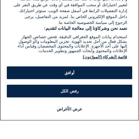
لتغيير اختياراتك أو سحب الموافقة في أي وقت عن طريق النقر على
إدارة التفضيلات الرابط في أسفل صفحة الويب. ستؤثر اختياراتك
داخل الموقع الإلكتروني الخاص بنا. لمزيد من التفاصيل، يرجى
الرجوع إلى سياسة الخصوصية الخاصة بنا.
نعمد نحن وشركاؤنا إلى معالجة البيانات لتقديم:
استخدام بيانات الموقع الجغرافي الدقيقة. فحص خصائص الجهاز
بشكل فعال من أجل تحديد الهوية. تخزين المعلومات و/أو الوصول
إليها على أحد الأجهزة. الإعلانات والمحتوى المخصصان وقياس أداء
الإعلانات والمحتوى وأبحاث الجمهور وتطوير الخدمات.
قائمة الشركاء (المورّدون)
أوافق
رفض الكل
عرض الأغراض
أخبار
أخبار هامة
مباشر
مذياع
برنامج