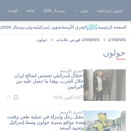
شؤون إسرائيلية
دولي
مونديال 2026
ثقافة
اقتصاد
الصفحة الرئيسية
الشرق الأوسط
شؤون إسرائيلية
دولي
مونديال 2026
ث
i24NEWS
i24NEWS فهرس علامات
حولون
حولون
الشرق الأوسط
اعتقال إسرائيلي تجسس لصالح ايران
خلال الحرب، وهذا ما حصل عليه من
الايرانيين
01 أكتوبر 2025
وقت
القراءة:
1}
دقيقة.
الشرق الأوسط
مقتل رجل وامرأة في عملية طعن وقعت
بعدة مواقع بمدينة حولون وسط إسرائيل
وتحييد المنفذ