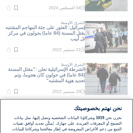
04 أغسطس 2024
وقت
القراءة:
1}
دقيقة.
الشرق الأوسط
إسرائيل: العثور على جثة المهاجم المشتبه
بقتل المسنة (84 عاما) بحولون في مركز
تل أبيب
21 سبتمبر 2022
وقت
القراءة:
2}
دقيقة.
الشرق الأوسط
الشرطة الإسرائيلية تعلن :"مقتل المسنة
(84 عاما) في حولون كان هجوما، وتم
تحديد هوية المشتبه"
20 سبتمبر 2022
وقت
القراءة:
1}
دقيقة.
الشرق الأوسط
نحن نهتم بخصوصيتك
طفل مغربي يستفيد من عملية جراحية
"تشوه في القلب" في مستشفى
نخزن نحن
1019
وشركاؤنا البيانات الشخصية ونصل إليها، مثل بيانات
بإسرائيل
التصفح أو المعرفات الفريدة، على جهازك. يُمكّن تحديد أوافق تقنيات
التتبع من دعم الأغراض المعروضة في إطار معالجتنا وشركائنا للبيانات