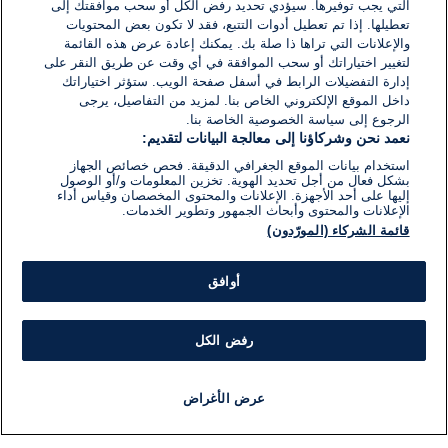
08 يناير 2021
التي يجب توفيرها. سيؤدي تحديد رفض الكل أو سحب موافقتك إلى
وقت
القراءة:
تعطيلها. إذا تم تعطيل أدوات التتبع، فقد لا تكون بعض المحتويات
1}
والإعلانات التي تراها ذا صلة بك. يمكنك إعادة عرض هذه القائمة
دقيقة.
لتغيير اختياراتك أو سحب الموافقة في أي وقت عن طريق النقر على
إدارة التفضيلات الرابط في أسفل صفحة الويب. ستؤثر اختياراتك
داخل الموقع الإلكتروني الخاص بنا. لمزيد من التفاصيل، يرجى
الرجوع إلى سياسة الخصوصية الخاصة بنا.
نعمد نحن وشركاؤنا إلى معالجة البيانات لتقديم:
استخدام بيانات الموقع الجغرافي الدقيقة. فحص خصائص الجهاز
بشكل فعال من أجل تحديد الهوية. تخزين المعلومات و/أو الوصول
إليها على أحد الأجهزة. الإعلانات والمحتوى المخصصان وقياس أداء
الإعلانات والمحتوى وأبحاث الجمهور وتطوير الخدمات.
قائمة الشركاء (المورّدون)
أوافق
رفض الكل
عرض الأغراض
أخبار
أخبار هامة
مباشر
مذياع
برنامج