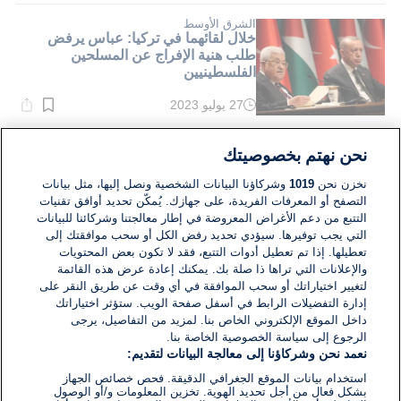
1}
دقيقة.
الشرق الأوسط
خلال لقائهما في تركيا: عباس يرفض
طلب هنية الإفراج عن المسلحين
الفلسطينيين
27 يوليو 2023
وقت
القراءة:
5}
دقيقة.
الشرق الأوسط
نحن نهتم بخصوصيتك
تقرير: وفد قيادي لحماس برئاسة هنية في
زيارة للسعودية لأداء مناسك الحج
نخزن نحن
1019
وشركاؤنا البيانات الشخصية ونصل إليها، مثل بيانات
التصفح أو المعرفات الفريدة، على جهازك. يُمكّن تحديد أوافق تقنيات
التتبع من دعم الأغراض المعروضة في إطار معالجتنا وشركائنا للبيانات
24 يونيو 2023
التي يجب توفيرها. سيؤدي تحديد رفض الكل أو سحب موافقتك إلى
وقت
القراءة:
تعطيلها. إذا تم تعطيل أدوات التتبع، فقد لا تكون بعض المحتويات
1}
والإعلانات التي تراها ذا صلة بك. يمكنك إعادة عرض هذه القائمة
دقيقة.
لتغيير اختياراتك أو سحب الموافقة في أي وقت عن طريق النقر على
إدارة التفضيلات الرابط في أسفل صفحة الويب. ستؤثر اختياراتك
داخل الموقع الإلكتروني الخاص بنا. لمزيد من التفاصيل، يرجى
الرجوع إلى سياسة الخصوصية الخاصة بنا.
نعمد نحن وشركاؤنا إلى معالجة البيانات لتقديم:
استخدام بيانات الموقع الجغرافي الدقيقة. فحص خصائص الجهاز
بشكل فعال من أجل تحديد الهوية. تخزين المعلومات و/أو الوصول