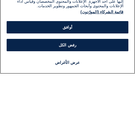
إليها على أحد الأجهزة. الإعلانات والمحتوى المخصصان وقياس أداء
الإعلانات والمحتوى وأبحاث الجمهور وتطوير الخدمات.
قائمة الشركاء (المورّدون)
أوافق
رفض الكل
عرض الأغراض
أخبار
أخبار هامة
مجانا
مذياع
برنامج
معلومات
فئ
اللجنة التنفيذية i24NEWS
ملخ
برنامج i24NEWS
ال
الاذاعة الحية
شؤو
حياة مهنية
دو
اتصال
موند
خريطة الموقع
ثقا
اقت