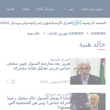
شؤون إسرائيلية
دولي
مونديال 2026
ثقافة
اقتصاد
الصفحة الرئيسية
الشرق الأوسط
شؤون إسرائيلية
دولي
مونديال 2026
ث
i24NEWS
i24NEWS فهرس علامات
خالد هنية
خالد هنية
الشرق الأوسط
تقرير: بعد معارضة السنوار تعيين مشعل،
حماس تدرس تشكيل قيادة مشتركة
05 أغسطس 2024
وقت
القراءة:
1}
دقيقة.
الحرب في إسرائيل
لماذا لا يفضل السنوار خالد مشعل زعيما
لحركة حماس؟ ومن هي الشخصية التي
يفضلها؟