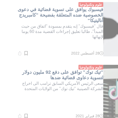
دقيقة.
علوم وتكنولوجيا
فيسبوك يوافق على تسوية قضائية في دعوى
الخصوصية ضده المتعلقة بفضيحة "كامبريدج
أناليتيكا"
قال "فيسبوك" إنه يتقدم بمسودة "اتفاق من حيث
المبدأ"، طالبا تعليق إجراءات القضية مدة 60 يوما
لإنهائها
28 أغسطس 2022
وقت
القراءة:
1}
دقيقة.
علوم وتكنولوجيا
"تيك توك" توافق على دفع 92 مليون دولار
لتسوية دعاوى قضائية ضدها
سعى الرئيس الأمريكي السابق ترامب الى اخراج
الشركة الصينية "تيك توك" من الولايات المتحدة
28 فبراير 2021
وقت