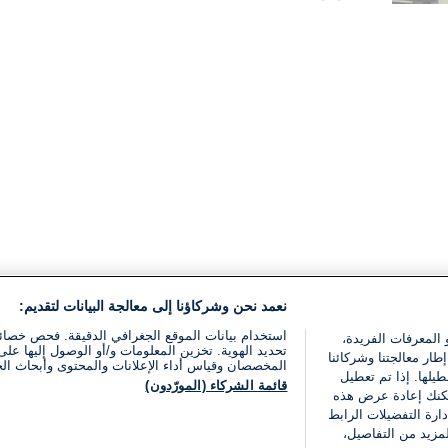
القراءة:
1}
دقيقة.
نعمد نحن وشركاؤنا إلى معالجة البيانات لتقديم:
استخدام بيانات الموقع الجغرافي الدقيقة. فحص خصا
 المعرفات الفريدة،
تحديد الهوية. تخزين المعلومات و/أو الوصول إليها على 
ار معالجتنا وشركائنا
المخصصان وقياس أداء الإعلانات والمحتوى وأبحاث ال
يلها. إذا تم تعطيل
قائمة الشركاء (المورّدون)
يمكنك إعادة عرض هذه
ارة التفضيلات الرابط
مزيد من التفاصيل،