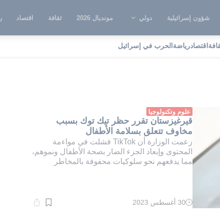
شؤون إسرائيلية
دولي
مونديال 2026
ثقافة
اقتصاد
ر
قافة
اقتصاد
رياضة
الحرب في إسرائيل
صوصية
علوم وتكنولوجيا
قيرغيزستان تقرر حظر تيك توك بسبب
مخاوف تتعلق بسلامة الأطفال
زعمت الوزارة أن TikTok فشلت في مواءمة
المحتوى وإبعاد الجزء الضار بصحة الأطفال ونموهم،
مما يدفعهم نحو سلوكيات محفوفة بالمخاطر
30 أغسطس 2023
وقت
القراءة:
4}