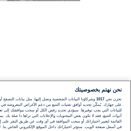
نحن نهتم بخصوصيتك
نخزن نحن
1017
وشركاؤنا البيانات الشخصية ونصل إليها، مثل بيانات التصفح أو
على جهازك. يُمكّن تحديد أوافق تقنيات التتبع من دعم الأغراض المعروضة في إط
للبيانات التي يجب توفيرها. سيؤدي تحديد رفض الكل أو سحب موافقتك إلى تعط
أدوات التتبع، فقد لا تكون بعض المحتويات والإعلانات التي تراها ذا صلة بك. 
القائمة لتغيير اختياراتك أو سحب الموافقة في أي وقت عن طريق النقر على إد
في أسفل صفحة الويب. ستؤثر اختياراتك داخل الموقع الإلكتروني الخاص بنا. ل