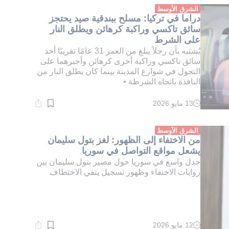
دقيقة.
الشرق الأوسط
دراما في تركيا: مسلح ببندقية صيد يحتجز
سائق تاكسي وراكبة كرهائن ويطلق النار
على الشرط
يُشتبه بأن رجلاً يبلغ من العمر 31 عامًا تقريبًا أخذ
سائق تاكسي وراكبة أخرى كرهائن وأجبرهما على
التجول في شوارع المدينة بينما كان يطلق النار من
النافذة باتجاه الشرطة •
13 مايو 2026
وقت
القراءة:
1}
دقيقة.
الشرق الأوسط
من الاختفاء إلى الظهور: لغز بتول سليمان
يشعل مواقع التواصل في سوريا
جدل واسع في سوريا حول مصير بتول سليمان بين
روايات الاختفاء وظهور تسجيل ينفي الاختطاف
12 مايو 2026
وقت