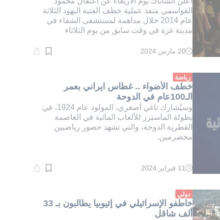
أعلن الشاباك يوم الأربعاء عن اعتقال محمود
القواسمي منفذ عملية خطف الفتية اليهود الثلاثة
عام 2014 خلال مداهمة لمستشفى الشفاء في
مدينة غزة في وقت سابق من يوم الثلاثاء
20 مارس 2024
وقت
القراءة:
2}
دقيقة.
رياضة
خطف الأضواء .. غطاس ايراني بعمر
الـ100عام في الدوحة
وسيُشارك تاغي أصغري، المولود عام 1924، في
بطولة الماسترز للألعاب المائية في العاصمة
القطرية الدوحة، والتي تشهد حضور رياضيين
مخضرمين.
11 فبراير 2024
وقت
القراءة:
1}
دقيقة.
دولي
خاطفو الإسرائيلي في إثيوبيا يطالبون بـ 33
ألف شاقل