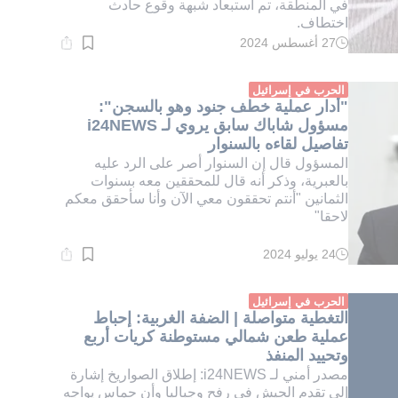
في المنطقة، تم استبعاد شبهة وقوع حادث
اختطاف.
27 أغسطس 2024
وقت
القراءة:
1}
دقيقة.
الحرب في إسرائيل
"أدار عملية خطف جنود وهو بالسجن":
مسؤول شاباك سابق يروي لـ i24NEWS
تفاصيل لقاءه بالسنوار
المسؤول قال إن السنوار أصر على الرد عليه
بالعبرية، وذكر أنه قال للمحققين معه بسنوات
الثمانين "أنتم تحققون معي الآن وأنا سأحقق معكم
لاحقا"
24 يوليو 2024
وقت
القراءة:
1}
دقيقة.
الحرب في إسرائيل
التغطية متواصلة | الضفة الغربية: إحباط
عملية طعن شمالي مستوطنة كريات أربع
وتحييد المنفذ
مصدر أمني لـ i24NEWS: إطلاق الصواريخ إشارة
إلى تقدم الجيش في رفح وجباليا وأن حماس يواجه