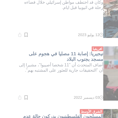
وكان قد اختطف مواطن إسرائيلي خلال قضاءه
رحلة في اثيوبيا قبل ايام.
12 يوليو 2023
وقت
القراءة:
2}
دقيقة.
افريقيا
نيجيريا: إصابة 11 مصليا في هجوم على
مسجد بجنوب البلاد
أضاف المتحدث أن "11 شخصا أصيبوا"، مشيرا إلى
أن "التحقيقات جارية للعثور على المشتبه بهم".
03 ديسمبر 2022
وقت
القراءة:
1}
دقيقة.
الشرق الأوسط
المسلّحون الفلسطينيون يدركون حالة عدم