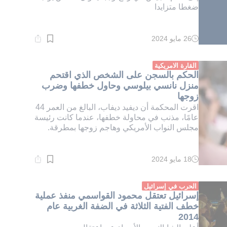
ضغطا متزايدا
26 مايو 2024
وقت
القراءة:
1}
دقيقة.
القارة الامريكية
الحكم بالسجن على الشخص الذي اقتحم
منزل نانسي بيلوسي وحاول خطفها وضرب
زوجها
اقرت المحكمة أن ديفيد ديفاب، البالغ من العمر 44
عامًا، مذنب في محاولة خطفها، عندما كانت رئيسة
مجلس النواب الأمريكي وهاجم زوجها بمطرقة.
18 مايو 2024
وقت
القراءة:
1}
دقيقة.
الحرب في إسرائيل
إسرائيل تعتقل محمود القواسمي منفذ عملية
خطف الفتية الثلاثة في الضفة الغربية عام
2014