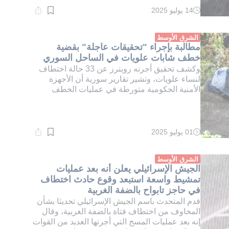
14 يوليو 2025
وقت
القراءة:
2}
دقيقة.
الشرق الأوسط
مطالبة بإجراء "تحقيقات عاجلة" بقضية
خطف شابات علويات في الساحل السوري
وكشف تحقيق أجرته رويترز عن 33 حالة اختطاف
لنساء علويات، وتشير تقارير سورية أن الأجهزة
الأمنية الحكومية متورطة في عمليات الخطف
01 يوليو 2025
وقت
القراءة:
1}
دقيقة.
الشرق الأوسط
الجيش الإسرائيلي يعلن أنه بعد عمليات
تمشيط واسعة استبعد وقوع حادث اختطاف
في حاجز تابواح بالضفة الغربية
قدم المتحدث باسم الجيش الإسرائيلي تحديثا بشأن
المخاوف من اختطاف فتاة بالضفة الغربية، وقال
إنه بعد عمليات المسح التي أجرتها العديد من القوات