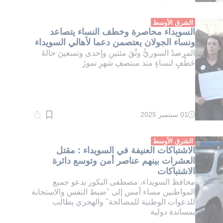
القراءة:
1}
دقيقة.
الشرق الأوسط
السويداء محاصرة وخطف النساء يتصاعد
ونساء الجولان يعتصمن دعما لأهالي السويداء
المرصدُ السوريُّ وثّقَ مئتينِ وإحدى وتسعينَ حالةَ
خَطْفٍ لنساءٍ منذ منتصفِ شهرِ تموزَ
01 سبتمبر 2025
وقت
القراءة:
1}
دقيقة.
الشرق الأوسط
الاشتباكات العنيفة في السويداء : مقتل
العشرات بينهم عناصر أمن وتوسع دائرة
الاشتباكات
محافظ السويداء، مصطفى البكور يدعو جميع
المواطنين مساء أمس إلى "ضبط النفس والاستجابة
للدعوات الوطنية للمصالحة" والهجري يطالب
بمساندة دولية