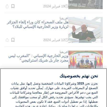
19 فبراير 2024
وقت
القراءة:
1}
دقيقة.
افريقيا
هل ملف الصحراء كان وراء إلغاء الجزائر
لزيارة وزير الخارجية الإسباني للبلاد؟
12 فبراير 2024
وقت
القراءة:
1}
دقيقة.
افريقيا
وزير الخارجية الإسباني : "المغرب ليس
مجرد جار بل شريك استراتيجي"
24 مايو 2023
وقت
نحن نهتم بخصوصيتك
القراءة:
4}
نخزن نحن
1019
وشركاؤنا البيانات الشخصية ونصل إليها، مثل بيانات
دقيقة.
التصفح أو المعرفات الفريدة، على جهازك. يُمكّن تحديد أوافق تقنيات
التتبع من دعم الأغراض المعروضة في إطار معالجتنا وشركائنا للبيانات
التي يجب توفيرها. سيؤدي تحديد رفض الكل أو سحب موافقتك إلى
تعطيلها. إذا تم تعطيل أدوات التتبع، فقد لا تكون بعض المحتويات
والإعلانات التي تراها ذا صلة بك. يمكنك إعادة عرض هذه القائمة