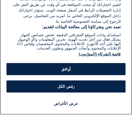
لتغيير اختياراتك أو سحب الموافقة في أي وقت عن طريق النقر على
إدارة التفضيلات الرابط في أسفل صفحة الويب. ستؤثر اختياراتك
داخل الموقع الإلكتروني الخاص بنا. لمزيد من التفاصيل، يرجى
الرجوع إلى سياسة الخصوصية الخاصة بنا.
نعمد نحن وشركاؤنا إلى معالجة البيانات لتقديم:
استخدام بيانات الموقع الجغرافي الدقيقة. فحص خصائص الجهاز
بشكل فعال من أجل تحديد الهوية. تخزين المعلومات و/أو الوصول
إليها على أحد الأجهزة. الإعلانات والمحتوى المخصصان وقياس أداء
الإعلانات والمحتوى وأبحاث الجمهور وتطوير الخدمات.
قائمة الشركاء (المورّدون)
أوافق
رفض الكل
عرض الأغراض
أخبار
أخبار هامة
مجانا
مذياع
برنامج