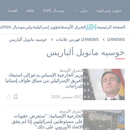
شؤون إسرائيلية
دولي
مونديال 2026
ثقافة
اقتصاد
الصفحة الرئيسية
الشرق الأوسط
شؤون إسرائيلية
دولي
مونديال 2026
ث
i24NEWS
i24NEWS فهرس علامات
خوسيه مانويل ألباريس
خوسيه مانويل ألباريس
الشرق الأوسط
وزير الخارجية الإسباني يدعو إلى استبعاد
الفريق الإسرائيلي من سباق طواف إسبانيا
للدراجات
05 سبتمبر 2025
وقت
القراءة:
1}
دقيقة.
الشرق الأوسط
الخارجية الإسبانية: "سنفرض عقوبات
على مستوطنين إسرائيليين إذا لم يتفق
الاتحاد الأوروبي على ذلك"