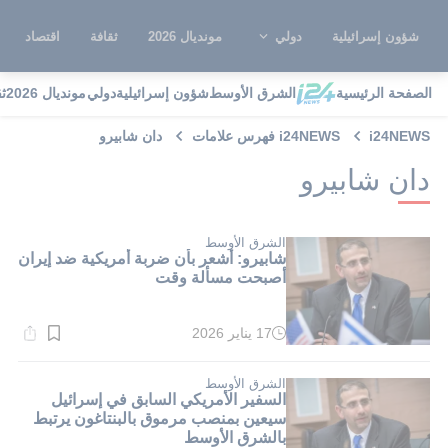
شؤون إسرائيلية
دولي
مونديال 2026
ثقافة
اقتصاد
الصفحة الرئيسية
الشرق الأوسط
شؤون إسرائيلية
دولي
مونديال 2026
ث
i24NEWS
i24NEWS فهرس علامات
دان شابيرو
دان شابيرو
الشرق الأوسط
شابيرو: أشعر بأن ضربة أمريكية ضد إيران
أصبحت مسألة وقت
17 يناير 2026
وقت
القراءة:
1}
دقيقة.
الشرق الأوسط
السفير الأمريكي السابق في إسرائيل
سيعين بمنصب مرموق بالبنتاغون يرتبط
بالشرق الأوسط