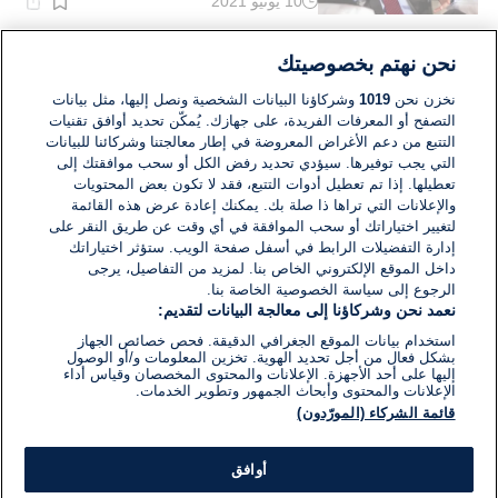
10 يونيو 2021
وقت
القراءة:
1}
دقيقة.
الشرق الأوسط
نحن نهتم بخصوصيتك
سفير امريكي سابق: اعتقد ان بايدن
سيتصل مع نتنياهو الاسبوع المقبل
نخزن نحن
1019
وشركاؤنا البيانات الشخصية ونصل إليها، مثل بيانات
التصفح أو المعرفات الفريدة، على جهازك. يُمكّن تحديد أوافق تقنيات
التتبع من دعم الأغراض المعروضة في إطار معالجتنا وشركائنا للبيانات
11 فبراير 2021
التي يجب توفيرها. سيؤدي تحديد رفض الكل أو سحب موافقتك إلى
وقت
القراءة:
تعطيلها. إذا تم تعطيل أدوات التتبع، فقد لا تكون بعض المحتويات
1}
والإعلانات التي تراها ذا صلة بك. يمكنك إعادة عرض هذه القائمة
دقيقة.
لتغيير اختياراتك أو سحب الموافقة في أي وقت عن طريق النقر على
إدارة التفضيلات الرابط في أسفل صفحة الويب. ستؤثر اختياراتك
داخل الموقع الإلكتروني الخاص بنا. لمزيد من التفاصيل، يرجى
الرجوع إلى سياسة الخصوصية الخاصة بنا.
نعمد نحن وشركاؤنا إلى معالجة البيانات لتقديم:
استخدام بيانات الموقع الجغرافي الدقيقة. فحص خصائص الجهاز
بشكل فعال من أجل تحديد الهوية. تخزين المعلومات و/أو الوصول
إليها على أحد الأجهزة. الإعلانات والمحتوى المخصصان وقياس أداء
الإعلانات والمحتوى وأبحاث الجمهور وتطوير الخدمات.
قائمة الشركاء (المورّدون)
أوافق