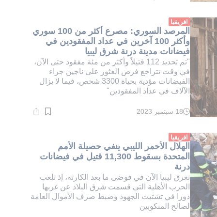
القراءة:
3}
دقيقة.
افريقيا
المرصد السوري: مصرع أكثر من 100 سوري
وأكثر 100 آخرين في عداد المفقودين في
فيضانات مدينة درنة شرق ليبيا
"تم تحديد 112 قتيلاً وأكثر من مئة مفقود حتى الآن،
في وقت تتراجع فرص العثور على ناجين جراء
الفيضانات مؤدية بحياة 3300 شخص، فيما لا يزال
الآلاف في عداد المفقودين"
18 سبتمبر 2023
وقت
القراءة:
2}
دقيقة.
افريقيا
الهلال الأحمر الليبي ينفي حصيلة الأمم
المتحدة بسقوط 11,300 قتيل في فيضانات
درنة
تغرق ليبيا الآن في فوضى ما بعد الكارثة، إذ تلعب
الحرب الأهلية التي قسمت شرق البلاد عن غربها
دورا في تشتيت الجهود وضبط صرف الأموال العامة
لصالح المنكوبين