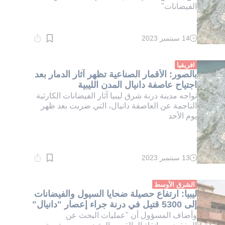
الفيضانات"
14 سبتمبر 2023
وقت
القراءة:
6}
دقيقة.
افريقيا
بالصور: الأقمار الصناعية تظهر آثار الدمار بعد
اجتياح عاصفة دانيال المدن الليبية
تواجه مدينة درنة شرق ليبيا آثار الفيضانات الكارثية
الناجمة عن العاصفة دانيال، التي ضربت بعد ظهر
يوم الأحد
13 سبتمبر 2023
وقت
القراءة:
4}
دقيقة.
الشرق الأوسط
ليبيا: ارتفاع حصيلة ضحايا السيول والفيضانات
إلى 5300 قتيل في درنة جراء إعصار "دانيال"
وأضاف المسؤول أن "عمليات البحث عن