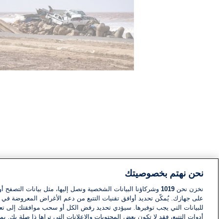
نحن نهتم بخصوصيتك
نخزن نحن
1019
وشركاؤنا البيانات الشخصية ونصل إليها، مثل بيانات التصفح أو
على جهازك. يُمكّن تحديد أوافق تقنيات التتبع من دعم الأغراض المعروضة في إط
للبيانات التي يجب توفيرها. سيؤدي تحديد رفض الكل أو سحب موافقتك إلى تعط
أدوات التتبع، فقد لا تكون بعض المحتويات والإعلانات التي تراها ذا صلة بك. 