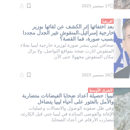
17 سبتمبر 2023
وقت
القراءة:
3}
دقيقة.
افريقيا
بعد اختفائها إثر الكشف عن لقائها بوزير
خارجية إسرائيل،المنقوش تثير الجدل مجددا
بسبب صورة، فما القصة؟
صحافي ليبي ينشر صورة لوزيرة خارجية ليبيا نجلاء
المنقوش اثارت ضجة بمواقع التواصل، ولا يزال
مكان المنقوش مجهولا حتى الآن
16 سبتمبر 2023
وقت
القراءة:
4}
دقيقة.
الشرق الأوسط
ليبيا: حصيلة أعداد ضحايا الفيضانات متضاربة
والأمل بالعثور على أحياء ليبيا يتضاءل
وفي ظل صعوبة الوصول والاتصالات وعمليات
الإغاثة والفوضى السائدة في ليبيا حتى قبل الكارثة،
تتضارب الأرقام عن أعداد الضحايا.