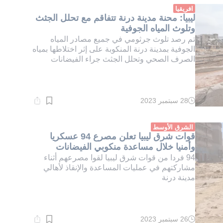
دقيقة.
افريقيا
ليبيا: محنة مدينة درنة تتفاقم مع تحلل الجثث
وتلوث المياه الجوفية
تم رصد تلوث جرثومي في جميع مصادر المياه
الجوفية بمدينة درنة المنكوبة على إثر اختلاطها بمياه
الصرف الصحي وتحلل الجثث جراء الفيضانات
28 سبتمبر 2023
وقت
القراءة:
2}
دقيقة.
الشرق الأوسط
قوات شرق ليبيا تعلن مصرع 94 عسكريا
وأمنيا خلال مساعدة منكوبي الفيضانات
94 فردا من قوات شرق ليبيا لقوا مصرعهم أثناء
مشاركتهم في عمليات المساعدة والإنقاذ لأهالي
مدينة درنة
26 سبتمبر 2023
وقت