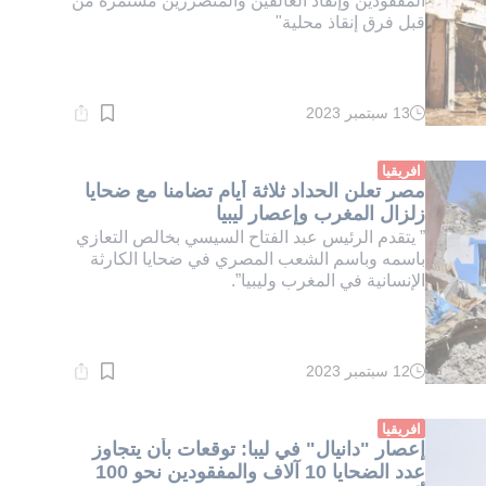
المفقودين وإنقاذ العالقين والمتضررين مستمرة من
قبل فرق إنقاذ محلية"
13 سبتمبر 2023
وقت
القراءة:
2}
دقيقة.
افريقيا
مصر تعلن الحداد ثلاثة أيام تضامنا مع ضحايا
زلزال المغرب وإعصار ليبيا
” يتقدم الرئيس عبد الفتاح السيسي بخالص التعازي
باسمه وباسم الشعب المصري في ضحايا الكارثة
الإنسانية في المغرب وليبيا”.
12 سبتمبر 2023
وقت
القراءة:
7}
دقيقة.
افريقيا
إعصار "دانيال" في ليبا: توقعات بأن يتجاوز
عدد الضحايا 10 آلاف والمفقودين نحو 100