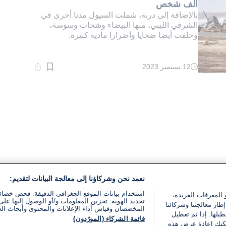
ألف شخص
بالإضافة إلى درنة، شملت السيول مدنا أخرى في
الشرقي الليبي، منها البيضاء وشحات وسوسة،
وخلفت أيضا ضحايا وأضرارا مادية كبيرة.
12 سبتمبر 2023
وقت
القراءة:
6}
دقيقة.
نعمد نحن وشركاؤنا إلى معالجة البيانات لتقديم:
استخدام بيانات الموقع الجغرافي الدقيقة. فحص خصا
 المعرفات الفريدة،
تحديد الهوية. تخزين المعلومات و/أو الوصول إليها على 
ار معالجتنا وشركائنا
المخصصان وقياس أداء الإعلانات والمحتوى وأبحاث ال
يلها. إذا تم تعطيل
قائمة الشركاء (المورّدون)
يمكنك إعادة عرض هذه