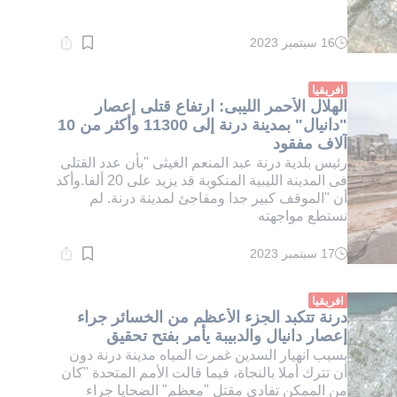
16 سبتمبر 2023
وقت
القراءة:
2}
دقيقة.
افريقيا
الهلال الأحمر الليبى: ارتفاع قتلى إعصار
"دانيال" بمدينة درنة إلى 11300 وأكثر من 10
آلاف مفقود
رئيس بلدية درنة عبد المنعم الغيثى "بأن عدد القتلى
فى المدينة الليبية المنكوبة قد يزيد على 20 ألفا.وأكد
أن "الموقف كبير جدا ومفاجئ لمدينة درنة. لم
نستطع مواجهته
17 سبتمبر 2023
وقت
القراءة:
1}
دقيقة.
افريقيا
درنة تتكبد الجزء الأعظم من الخسائر جراء
إعصار دانيال والدبيبة يأمر بفتح تحقيق
بسبب انهيار السدين غمرت المياه مدينة درنة دون
أن تترك أملا بالنجاة، فيما قالت الأمم المتحدة "كان
من الممكن تفادي مقتل "معظم" الضحايا جراء