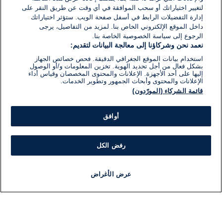
لتغيير اختياراتك أو سحب الموافقة في أي وقت عن طريق النقر على
إدارة التفضيلات الرابط في أسفل صفحة الويب. ستؤثر اختياراتك
داخل الموقع الإلكتروني الخاص بنا. لمزيد من التفاصيل، يرجى
الرجوع إلى سياسة الخصوصية الخاصة بنا.
نعمد نحن وشركاؤنا إلى معالجة البيانات لتقديم:
استخدام بيانات الموقع الجغرافي الدقيقة. فحص خصائص الجهاز
بشكل فعال من أجل تحديد الهوية. تخزين المعلومات و/أو الوصول
إليها على أحد الأجهزة. الإعلانات والمحتوى المخصصان وقياس أداء
الإعلانات والمحتوى وأبحاث الجمهور وتطوير الخدمات.
قائمة الشركاء (المورّدون)
أوافق
رفض الكل
عرض الأغراض
أخبار
أخبار هامة
مباشر
مذياع
برنامج