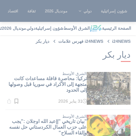
شؤون إسرائيلية
دولي
مونديال 2026
ثقافة
اقتصاد
الصفحة الرئيسية
الشرق الأوسط
شؤون إسرائيلية
دولي
مونديال 2026
ث
i24NEWS
i24NEWS فهرس علامات
ديار بكر
ديار بكر
الشرق الأوسط
تركيا: محاصرة قافلة مساعدات كانت
متجهة إلى الأكراد في سوريا قبل وصولها
إلى الحدود
31 يناير 2026
وقت
القراءة:
1}
دقيقة.
الشرق الأوسط
"بيان تاريخي "||عبد الله اوجلان :"يجب
على حزب العمال الكردستاني حل نفسه
وإلقاء السلاح"