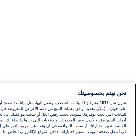
نحن نهتم بخصوصيتك
نخزن نحن
1017
وشركاؤنا البيانات الشخصية ونصل إليها، مثل بيانات التصفح أو
على جهازك. يُمكّن تحديد أوافق تقنيات التتبع من دعم الأغراض المعروضة في إط
للبيانات التي يجب توفيرها. سيؤدي تحديد رفض الكل أو سحب موافقتك إلى تعط
أدوات التتبع، فقد لا تكون بعض المحتويات والإعلانات التي تراها ذا صلة بك. 
القائمة لتغيير اختياراتك أو سحب الموافقة في أي وقت عن طريق النقر على إد
في أسفل صفحة الويب. ستؤثر اختياراتك داخل الموقع الإلكتروني الخاص بنا. ل