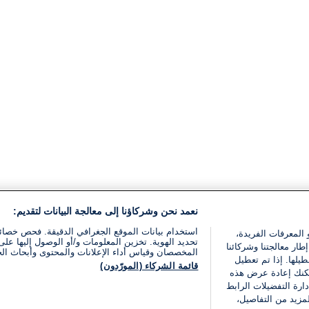
نعمد نحن وشركاؤنا إلى معالجة البيانات لتقديم:
استخدام بيانات الموقع الجغرافي الدقيقة. فحص خصا
 المعرفات الفريدة،
تحديد الهوية. تخزين المعلومات و/أو الوصول إليها على 
ار معالجتنا وشركائنا
المخصصان وقياس أداء الإعلانات والمحتوى وأبحاث ال
يلها. إذا تم تعطيل
قائمة الشركاء (المورّدون)
يمكنك إعادة عرض هذه
ارة التفضيلات الرابط
مزيد من التفاصيل،