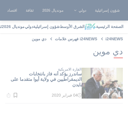
شؤون إسرائيلية
دولي
مونديال 2026
ثقافة
اقتصاد
الصفحة الرئيسية
الشرق الأوسط
شؤون إسرائيلية
دولي
مونديال 2026
ث
i24NEWS
i24NEWS فهرس علامات
دي موين
دي موين
القارة الامريكية
ساندرز يؤكد أنه فاز بانتخابات
الديمقراطيين في ولاية أيوا متقدما على
بايدن
04 فبراير 2020
وقت
القراءة:
1}
دقيقة.