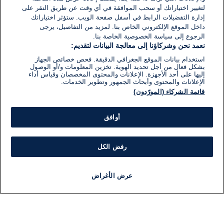
لتغيير اختياراتك أو سحب الموافقة في أي وقت عن طريق النقر على
إدارة التفضيلات الرابط في أسفل صفحة الويب. ستؤثر اختياراتك
داخل الموقع الإلكتروني الخاص بنا. لمزيد من التفاصيل، يرجى
الرجوع إلى سياسة الخصوصية الخاصة بنا.
نعمد نحن وشركاؤنا إلى معالجة البيانات لتقديم:
استخدام بيانات الموقع الجغرافي الدقيقة. فحص خصائص الجهاز
بشكل فعال من أجل تحديد الهوية. تخزين المعلومات و/أو الوصول
إليها على أحد الأجهزة. الإعلانات والمحتوى المخصصان وقياس أداء
الإعلانات والمحتوى وأبحاث الجمهور وتطوير الخدمات.
قائمة الشركاء (المورّدون)
أوافق
رفض الكل
عرض الأغراض
أخبار
أخبار هامة
مباشر
مذياع
برنامج