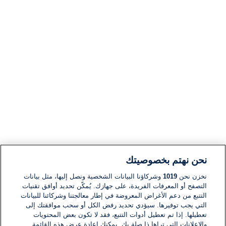
نحن نهتم بخصوصيتك
نخزن نحن
1019
وشركاؤنا البيانات الشخصية ونصل إليها، مثل بيانات
التصفح أو المعرفات الفريدة، على جهازك. يُمكّن تحديد أوافق تقنيات
التتبع من دعم الأغراض المعروضة في إطار معالجتنا وشركائنا للبيانات
التي يجب توفيرها. سيؤدي تحديد رفض الكل أو سحب موافقتك إلى
تعطيلها. إذا تم تعطيل أدوات التتبع، فقد لا تكون بعض المحتويات
والإعلانات التي تراها ذا صلة بك. يمكنك إعادة عرض هذه القائمة