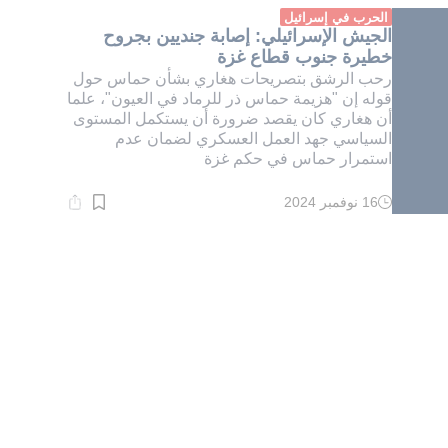
دقيقة.
الحرب في إسرائيل
الجيش الإسرائيلي: إصابة جنديين بجروح
خطيرة جنوب قطاع غزة
رحب الرشق بتصريحات هغاري بشأن حماس حول
قوله إن "هزيمة حماس ذر للرماد في العيون"، علما
أن هغاري كان يقصد ضرورة أن يستكمل المستوى
السياسي جهد العمل العسكري لضمان عدم
استمرار حماس في حكم غزة
16 نوفمبر 2024
وقت
القراءة:
1}
دقيقة.