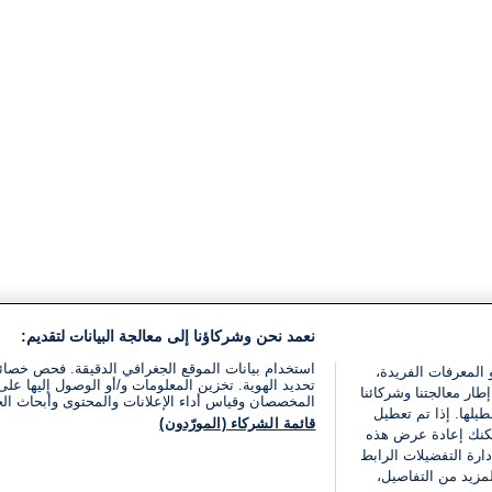
نعمد نحن وشركاؤنا إلى معالجة البيانات لتقديم:
استخدام بيانات الموقع الجغرافي الدقيقة. فحص خصا
 المعرفات الفريدة،
تحديد الهوية. تخزين المعلومات و/أو الوصول إليها على 
ار معالجتنا وشركائنا
المخصصان وقياس أداء الإعلانات والمحتوى وأبحاث ال
يلها. إذا تم تعطيل
قائمة الشركاء (المورّدون)
يمكنك إعادة عرض هذه
ارة التفضيلات الرابط
مزيد من التفاصيل،