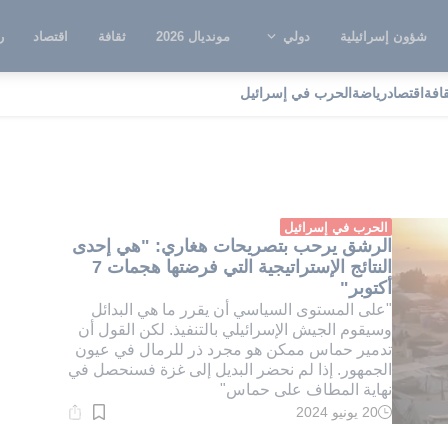
شؤون إسرائيلية
دولي
مونديال 2026
ثقافة
اقتصاد
ر
قافة
اقتصاد
رياضة
الحرب في إسرائيل
 للرماد في العيون
الحرب في إسرائيل
الرشق يرحب بتصريحات هغاري: "هي إحدى
النتائج الإستراتيجية التي فرضتها هجمات 7
أكتوبر"
"على المستوى السياسي أن يقرر ما هي البدائل
وسيقوم الجيش الإسرائيلي بالتنفيذ. لكن القول أن
تدمير حماس ممكن هو مجرد ذر للرمال في عيون
الجمهور. إذا لم نحضر البديل إلى غزة فسنحصل في
نهاية المطاف على حماس"
20 يونيو 2024
وقت
القراءة:
1}