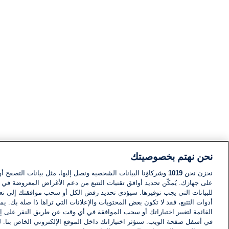
نحن نهتم بخصوصيتك
نخزن نحن
1019
وشركاؤنا البيانات الشخصية ونصل إليها، مثل بيانات التصفح أو
على جهازك. يُمكّن تحديد أوافق تقنيات التتبع من دعم الأغراض المعروضة في إط
للبيانات التي يجب توفيرها. سيؤدي تحديد رفض الكل أو سحب موافقتك إلى تعط
أدوات التتبع، فقد لا تكون بعض المحتويات والإعلانات التي تراها ذا صلة بك. 
القائمة لتغيير اختياراتك أو سحب الموافقة في أي وقت عن طريق النقر على إد
في أسفل صفحة الويب. ستؤثر اختياراتك داخل الموقع الإلكتروني الخاص بنا. ل