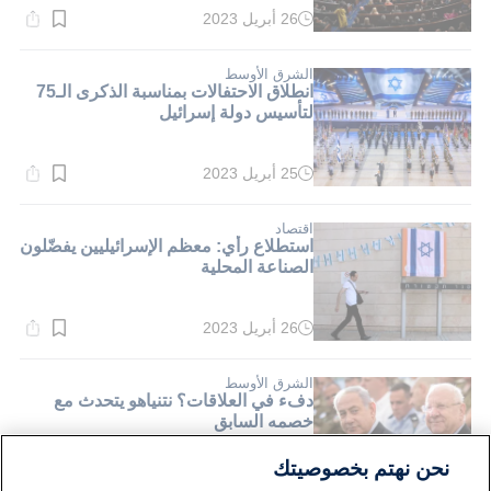
26 أبريل 2023
وقت
القراءة:
1}
دقيقة.
الشرق الأوسط
انطلاق الاحتفالات بمناسبة الذكرى الـ75
لتأسيس دولة إسرائيل
25 أبريل 2023
وقت
القراءة:
6}
دقيقة.
اقتصاد
استطلاع رأي: معظم الإسرائيليين يفضّلون
الصناعة المحلية
26 أبريل 2023
وقت
القراءة:
1}
دقيقة.
الشرق الأوسط
دفء في العلاقات؟ نتنياهو يتحدث مع
خصمه السابق
نحن نهتم بخصوصيتك
26 أبريل 2023
وقت