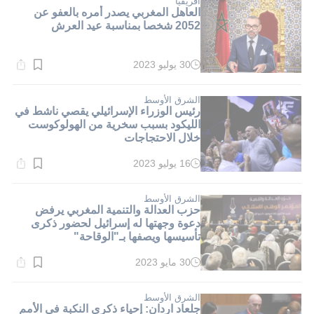
افريقيا
العاهل المغربي يصدر أمره بالعفو عن
2052 شخصا بمناسبة عيد العرش
30 يوليو 2023
وقت
القراءة:
2}
دقيقة.
الشرق الأوسط
رئيس الوزراء الإسرائيلي يقصي ناشط في
الليكود بسبب سخرية من الهولوكوست
خلال الاحتجاجات
16 يوليو 2023
وقت
القراءة:
2}
دقيقة.
الشرق الأوسط
حزب العدالة والتنمية المغربي يرفض
دعوة وجهتها له إسرائيل لحضور ذكرى
تأسيسها ويصفها بـ"الوقاحة"
30 مايو 2023
وقت
القراءة:
6}
دقيقة.
الشرق الأوسط
جلعاد اردان: إحياء ذكرى النكبة في الأمم