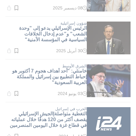
08 ديسمبر 2025
وقت
القراءة:
1}
دقيقة.
شؤون إسرائيلية
الرئيس الإسرائيلي يدعو إلى "وحدة
الشعب" و"عدم إدخال الخلافات
السياسية في المؤسسة الأمنية"
30 أبريل 2025
وقت
القراءة:
1}
دقيقة.
الشرق الأوسط
خامنئي: "أحد أهداف هجوم 7 أكتوبر هو
إحباط التطبيع بين إسرائيل والمملكة
العربية السعودية"
03 يونيو 2024
وقت
القراءة:
1}
دقيقة.
الحرب في إسرائيل
التغطية متواصلة|الجيش الإسرائيلي
يقصف أكثر من 120 هدفًا خلال عملياته
في قطاع غزة خلال اليومين المنصرمين