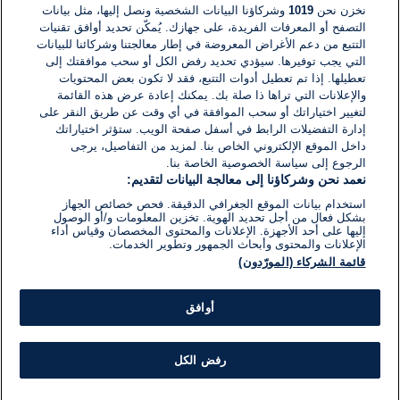
نخزن نحن
1019
وشركاؤنا البيانات الشخصية ونصل إليها، مثل بيانات
القراءة:
1}
التصفح أو المعرفات الفريدة، على جهازك. يُمكّن تحديد أوافق تقنيات
دقيقة.
الشرق الأوسط
التتبع من دعم الأغراض المعروضة في إطار معالجتنا وشركائنا للبيانات
نتنياهو يتعهّد بإعادة المحتجزين
التي يجب توفيرها. سيؤدي تحديد رفض الكل أو سحب موافقتك إلى
الإسرائيليين من قطاع غزة
تعطيلها. إذا تم تعطيل أدوات التتبع، فقد لا تكون بعض المحتويات
والإعلانات التي تراها ذا صلة بك. يمكنك إعادة عرض هذه القائمة
لتغيير اختياراتك أو سحب الموافقة في أي وقت عن طريق النقر على
26 أبريل 2023
وقت
إدارة التفضيلات الرابط في أسفل صفحة الويب. ستؤثر اختياراتك
القراءة:
داخل الموقع الإلكتروني الخاص بنا. لمزيد من التفاصيل، يرجى
3}
دقيقة.
الرجوع إلى سياسة الخصوصية الخاصة بنا.
الشرق الأوسط
أجواء مشحونة ومشادات كلامية تشوب
نعمد نحن وشركاؤنا إلى معالجة البيانات لتقديم:
مراسم إحياء ذكرى القتلى الإسرائيليين
استخدام بيانات الموقع الجغرافي الدقيقة. فحص خصائص الجهاز
بشكل فعال من أجل تحديد الهوية. تخزين المعلومات و/أو الوصول
إليها على أحد الأجهزة. الإعلانات والمحتوى المخصصان وقياس أداء
الإعلانات والمحتوى وأبحاث الجمهور وتطوير الخدمات.
26 أبريل 2023
وقت
قائمة الشركاء (المورّدون)
القراءة:
1}
دقيقة.
الشرق الأوسط
نتنياهو والمعارضة: دعوا الخلافات خارج
أوافق
المقابر في يوم إحياء ذكرى ضحايا
المعارك
رفض الكل
21 أبريل 2023
وقت
القراءة: