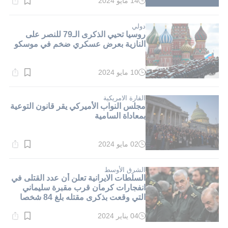
14 مايو 2024
وقت
القراءة:
1}
دقيقة.
دولي
روسيا تحيي الذكرى الـ79 للنصر على
النازية بعرض عسكري ضخم في موسكو
10 مايو 2024
وقت
القراءة:
1}
دقيقة.
القارة الامريكية
مجلس النواب الأميركي يقر قانون التوعية
بمعاداة السامية
02 مايو 2024
وقت
القراءة:
2}
دقيقة.
الشرق الأوسط
السلطات الايرانية تعلن أن عدد القتلى في
انفجارات كرمان قرب مقبرة سليماني
التي وقعت بذكرى مقتله بلغ 84 شخصا
04 يناير 2024
وقت
القراءة: