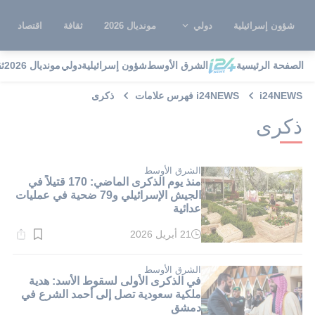
شؤون إسرائيلية
دولي
مونديال 2026
ثقافة
اقتصاد
الصفحة الرئيسية
الشرق الأوسط
شؤون إسرائيلية
دولي
مونديال 2026
ث
i24NEWS
i24NEWS فهرس علامات
ذكرى
ذكرى
الشرق الأوسط
منذ يوم الذكرى الماضي: 170 قتيلاً في
الجيش الإسرائيلي و79 ضحية في عمليات
عدائية
21 أبريل 2026
وقت
القراءة:
1}
دقيقة.
الشرق الأوسط
في الذكرى الأولى لسقوط الأسد: هدية
ملكية سعودية تصل إلى أحمد الشرع في
دمشق