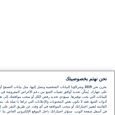
نحن نهتم بخصوصيتك
نخزن نحن
1019
وشركاؤنا البيانات الشخصية ونصل إليها، مثل بيانات التصفح أو
على جهازك. يُمكّن تحديد أوافق تقنيات التتبع من دعم الأغراض المعروضة في إط
للبيانات التي يجب توفيرها. سيؤدي تحديد رفض الكل أو سحب موافقتك إلى تعط
أدوات التتبع، فقد لا تكون بعض المحتويات والإعلانات التي تراها ذا صلة بك. 
القائمة لتغيير اختياراتك أو سحب الموافقة في أي وقت عن طريق النقر على إد
في أسفل صفحة الويب. ستؤثر اختياراتك داخل الموقع الإلكتروني الخاص بنا. ل