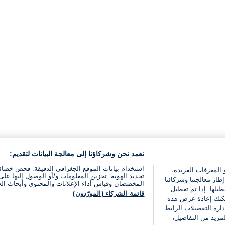
نعمد نحن وشركاؤنا إلى معالجة البيانات لتقديم:
استخدام بيانات الموقع الجغرافي الدقيقة. فحص خصا
 المعرفات الفريدة،
تحديد الهوية. تخزين المعلومات و/أو الوصول إليها على 
ار معالجتنا وشركائنا
المخصصان وقياس أداء الإعلانات والمحتوى وأبحاث ال
يلها. إذا تم تعطيل
قائمة الشركاء (المورّدون)
يمكنك إعادة عرض هذه
ارة التفضيلات الرابط
مزيد من التفاصيل،