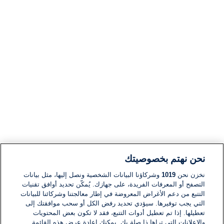
نحن نهتم بخصوصيتك
نخزن نحن
1019
وشركاؤنا البيانات الشخصية ونصل إليها، مثل بيانات
التصفح أو المعرفات الفريدة، على جهازك. يُمكّن تحديد أوافق تقنيات
التتبع من دعم الأغراض المعروضة في إطار معالجتنا وشركائنا للبيانات
التي يجب توفيرها. سيؤدي تحديد رفض الكل أو سحب موافقتك إلى
تعطيلها. إذا تم تعطيل أدوات التتبع، فقد لا تكون بعض المحتويات
والإعلانات التي تراها ذا صلة بك. يمكنك إعادة عرض هذه القائمة