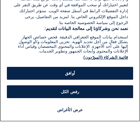
لتغيير اختياراتك أو سحب الموافقة في أي وقت عن طريق النقر على
إدارة التفضيلات الرابط في أسفل صفحة الويب. ستؤثر اختياراتك
داخل الموقع الإلكتروني الخاص بنا. لمزيد من التفاصيل، يرجى
الرجوع إلى سياسة الخصوصية الخاصة بنا.
نعمد نحن وشركاؤنا إلى معالجة البيانات لتقديم:
استخدام بيانات الموقع الجغرافي الدقيقة. فحص خصائص الجهاز
بشكل فعال من أجل تحديد الهوية. تخزين المعلومات و/أو الوصول
إليها على أحد الأجهزة. الإعلانات والمحتوى المخصصان وقياس أداء
الإعلانات والمحتوى وأبحاث الجمهور وتطوير الخدمات.
قائمة الشركاء (المورّدون)
أوافق
رفض الكل
عرض الأغراض
أخبار
أخبار هامة
مباشر
مذياع
برنامج