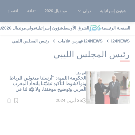
شؤون إسرائيلية
دولي
مونديال 2026
ثقافة
اقتصاد
الصفحة الرئيسية
الشرق الأوسط
شؤون إسرائيلية
دولي
مونديال 2026
ث
i24NEWS
i24NEWS فهرس علامات
رئيس المجلس الليبي
رئيس المجلس الليبي
افريقيا
الحكومة الليبية: "أرسلنا مبعوثين للرباط
ونواكشوط لتأكيد تشبّثنا باتحاد المغرب
العربي وتوضيح موقفنا، ولا نيّة لنا في
طعن المغرب"
25 أبريل 2024
وقت
القراءة:
1}
دقيقة.