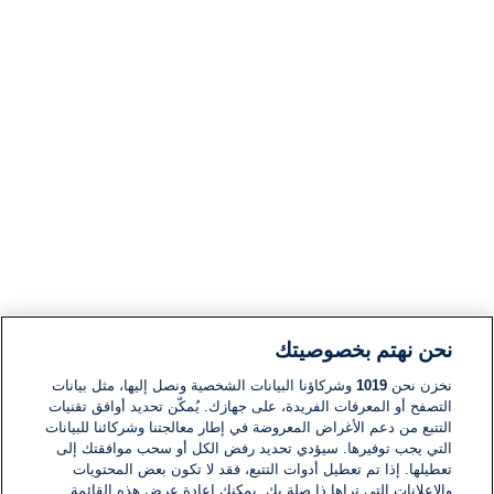
نحن نهتم بخصوصيتك
نخزن نحن
1019
وشركاؤنا البيانات الشخصية ونصل إليها، مثل بيانات
التصفح أو المعرفات الفريدة، على جهازك. يُمكّن تحديد أوافق تقنيات
التتبع من دعم الأغراض المعروضة في إطار معالجتنا وشركائنا للبيانات
التي يجب توفيرها. سيؤدي تحديد رفض الكل أو سحب موافقتك إلى
تعطيلها. إذا تم تعطيل أدوات التتبع، فقد لا تكون بعض المحتويات
والإعلانات التي تراها ذا صلة بك. يمكنك إعادة عرض هذه القائمة