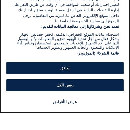
لتغيير اختياراتك أو سحب الموافقة في أي وقت عن طريق النقر على
إدارة التفضيلات الرابط في أسفل صفحة الويب. ستؤثر اختياراتك
داخل الموقع الإلكتروني الخاص بنا. لمزيد من التفاصيل، يرجى
الرجوع إلى سياسة الخصوصية الخاصة بنا.
نعمد نحن وشركاؤنا إلى معالجة البيانات لتقديم:
استخدام بيانات الموقع الجغرافي الدقيقة. فحص خصائص الجهاز
بشكل فعال من أجل تحديد الهوية. تخزين المعلومات و/أو الوصول
إليها على أحد الأجهزة. الإعلانات والمحتوى المخصصان وقياس أداء
الإعلانات والمحتوى وأبحاث الجمهور وتطوير الخدمات.
قائمة الشركاء (المورّدون)
أوافق
رفض الكل
عرض الأغراض
أخبار
أخبار هامة
مباشر
مذياع
برنامج