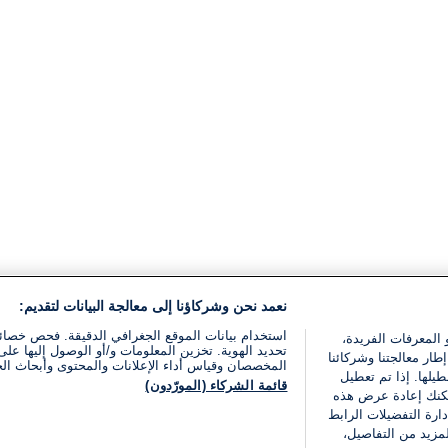
نعمد نحن وشركاؤنا إلى معالجة البيانات لتقديم:
استخدام بيانات الموقع الجغرافي الدقيقة. فحص خصا
 المعرفات الفريدة،
تحديد الهوية. تخزين المعلومات و/أو الوصول إليها على 
ار معالجتنا وشركائنا
المخصصان وقياس أداء الإعلانات والمحتوى وأبحاث ال
يلها. إذا تم تعطيل
قائمة الشركاء (المورّدون)
يمكنك إعادة عرض هذه
ارة التفضيلات الرابط
مزيد من التفاصيل،