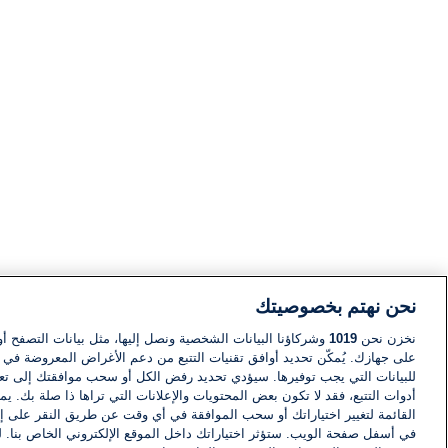
نحن نهتم بخصوصيتك
نخزن نحن
1019
وشركاؤنا البيانات الشخصية ونصل إليها، مثل بيانات التصفح أو
على جهازك. يُمكّن تحديد أوافق تقنيات التتبع من دعم الأغراض المعروضة في إط
للبيانات التي يجب توفيرها. سيؤدي تحديد رفض الكل أو سحب موافقتك إلى تعط
أدوات التتبع، فقد لا تكون بعض المحتويات والإعلانات التي تراها ذا صلة بك. 
القائمة لتغيير اختياراتك أو سحب الموافقة في أي وقت عن طريق النقر على إد
في أسفل صفحة الويب. ستؤثر اختياراتك داخل الموقع الإلكتروني الخاص بنا. ل