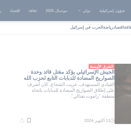
شؤون إسرائيلية
دولي
مونديال 2026
ثقافة
اقتصاد
ر
قافة
اقتصاد
رياضة
الحرب في إسرائيل
اموت نفتالي
الشرق الأوسط
الجيش الإسرائيلي يؤكد مقتل قائد وحدة
الصواريخ المضادة للدبابات التابع لحزب الله
القيادي المستهدف، غريب الشجاع، كان أشرف
على إطلاق الصواريخ المضادة للدبابات باتجاه
منطقة "راموت نفتالي".
11 أكتوبر 2024
وقت
القراءة:
1}