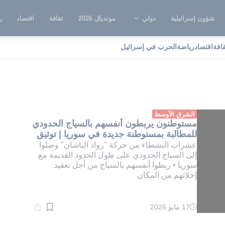
شؤون إسرائيلية
دولي
مونديال 2026
ثقافة
اقتصاد
ر
قافة
اقتصاد
رياضة
الحرب في إسرائيل
اد الباشان
الشرق الأوسط
مستوطنون يربطون أنفسهم بالسياج الحدودي
للمطالبة بمستوطنة جديدة في سوريا | توثيق
عشرات النشطاء من حركة "رواد الباشان" وصلوا
إلى السياج الحدودي على طول الحدود القديمة مع
سوريا • ربطوا أنفسهم بالسياج من أجل تعقيد
إخلائهم من المكان
17 مايو 2026
وقت
القراءة:
1}