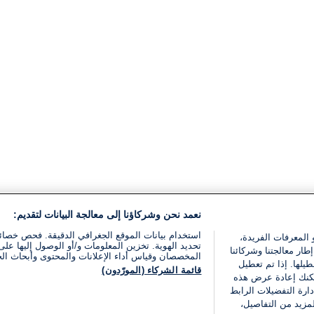
نعمد نحن وشركاؤنا إلى معالجة البيانات لتقديم:
استخدام بيانات الموقع الجغرافي الدقيقة. فحص خصا
 المعرفات الفريدة،
تحديد الهوية. تخزين المعلومات و/أو الوصول إليها على 
ار معالجتنا وشركائنا
المخصصان وقياس أداء الإعلانات والمحتوى وأبحاث ال
يلها. إذا تم تعطيل
قائمة الشركاء (المورّدون)
يمكنك إعادة عرض هذه
ارة التفضيلات الرابط
مزيد من التفاصيل،