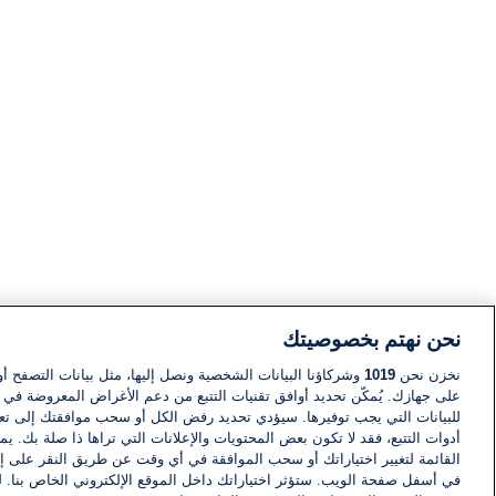
نحن نهتم بخصوصيتك
نخزن نحن
1019
وشركاؤنا البيانات الشخصية ونصل إليها، مثل بيانات التصفح أو
على جهازك. يُمكّن تحديد أوافق تقنيات التتبع من دعم الأغراض المعروضة في إط
للبيانات التي يجب توفيرها. سيؤدي تحديد رفض الكل أو سحب موافقتك إلى تعط
أدوات التتبع، فقد لا تكون بعض المحتويات والإعلانات التي تراها ذا صلة بك. 
القائمة لتغيير اختياراتك أو سحب الموافقة في أي وقت عن طريق النقر على إد
في أسفل صفحة الويب. ستؤثر اختياراتك داخل الموقع الإلكتروني الخاص بنا. ل