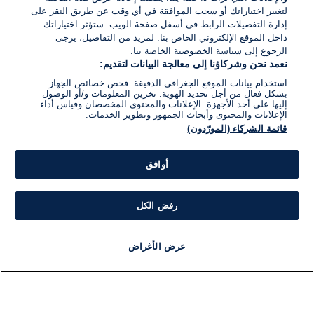
لتغيير اختياراتك أو سحب الموافقة في أي وقت عن طريق النقر على
إدارة التفضيلات الرابط في أسفل صفحة الويب. ستؤثر اختياراتك
داخل الموقع الإلكتروني الخاص بنا. لمزيد من التفاصيل، يرجى
الرجوع إلى سياسة الخصوصية الخاصة بنا.
نعمد نحن وشركاؤنا إلى معالجة البيانات لتقديم:
استخدام بيانات الموقع الجغرافي الدقيقة. فحص خصائص الجهاز
بشكل فعال من أجل تحديد الهوية. تخزين المعلومات و/أو الوصول
إليها على أحد الأجهزة. الإعلانات والمحتوى المخصصان وقياس أداء
الإعلانات والمحتوى وأبحاث الجمهور وتطوير الخدمات.
قائمة الشركاء (المورّدون)
أوافق
رفض الكل
عرض الأغراض
أخبار
أخبار هامة
مباشر
مذياع
برنامج