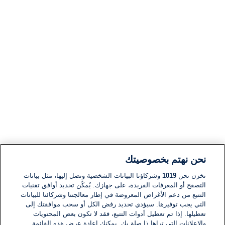
نحن نهتم بخصوصيتك
نخزن نحن
1019
وشركاؤنا البيانات الشخصية ونصل إليها، مثل بيانات
التصفح أو المعرفات الفريدة، على جهازك. يُمكّن تحديد أوافق تقنيات
التتبع من دعم الأغراض المعروضة في إطار معالجتنا وشركائنا للبيانات
التي يجب توفيرها. سيؤدي تحديد رفض الكل أو سحب موافقتك إلى
تعطيلها. إذا تم تعطيل أدوات التتبع، فقد لا تكون بعض المحتويات
والإعلانات التي تراها ذا صلة بك. يمكنك إعادة عرض هذه القائمة