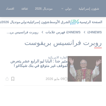
شؤون إسرائيلية
دولي
مونديال 2026
ثقافة
اقتصاد
الصفحة الرئيسية
الشرق الأوسط
شؤون إسرائيلية
دولي
مونديال 2026
ث
i24NEWS
i24NEWS فهرس علامات
روبرت فرانسيس بريفوست
روبرت فرانسيس بريفوست
القارة الامريكية
مثير جدا : البابا ليو الرابع عشر يتعرض
لموقف غير متوقع في بنك شيكاغو !
09 مايو 2026
وقت
القراءة:
1}
دقيقة.