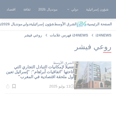
شؤون إسرائيلية
دولي
مونديال 2026
ثقافة
اقتصاد
الصفحة الرئيسية
الشرق الأوسط
شؤون إسرائيلية
دولي
مونديال 2026
ث
i24NEWS
i24NEWS فهرس علامات
روعي فيشر
روعي فيشر
الشرق الأوسط
تفعيلا لإمكانيات التبادل التجاري التي
أتاحتها "اتفاقيات أبراهام": "إسرائيل تعين
أول ملحقة اقتصادية في المغرب"
11 يوليو 2025
وقت
القراءة:
1}
دقيقة.