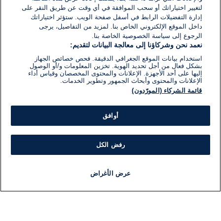
لتغيير اختياراتك أو سحب الموافقة في أي وقت عن طريق النقر على
إدارة التفضيلات الرابط في أسفل صفحة الويب. ستؤثر اختياراتك
داخل الموقع الإلكتروني الخاص بنا. لمزيد من التفاصيل، يرجى
الرجوع إلى سياسة الخصوصية الخاصة بنا.
نعمد نحن وشركاؤنا إلى معالجة البيانات لتقديم:
استخدام بيانات الموقع الجغرافي الدقيقة. فحص خصائص الجهاز
بشكل فعال من أجل تحديد الهوية. تخزين المعلومات و/أو الوصول
إليها على أحد الأجهزة. الإعلانات والمحتوى المخصصان وقياس أداء
الإعلانات والمحتوى وأبحاث الجمهور وتطوير الخدمات.
قائمة الشركاء (المورّدون)
أوافق
رفض الكل
عرض الأغراض
أخبار
أخبار هامة
مباشر
مذياع
برنامج