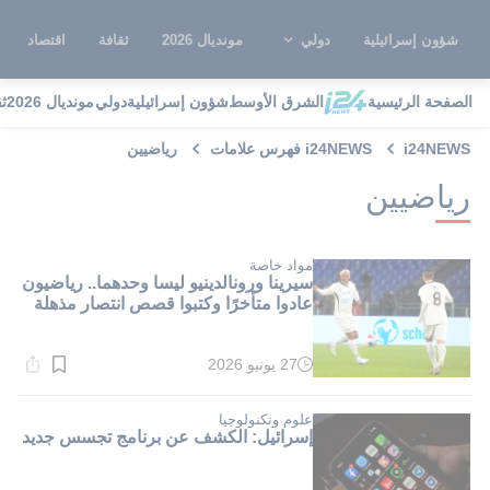
شؤون إسرائيلية
دولي
مونديال 2026
ثقافة
اقتصاد
الصفحة الرئيسية
الشرق الأوسط
شؤون إسرائيلية
دولي
مونديال 2026
ث
i24NEWS
i24NEWS فهرس علامات
رياضيين
رياضيين
مواد خاصة
سيرينا ورونالدينيو ليسا وحدهما.. رياضيون
عادوا متأخرًا وكتبوا قصص انتصار مذهلة
27 يونيو 2026
وقت
القراءة:
2}
دقيقة.
علوم وتكنولوجيا
إسرائيل: الكشف عن برنامج تجسس جديد