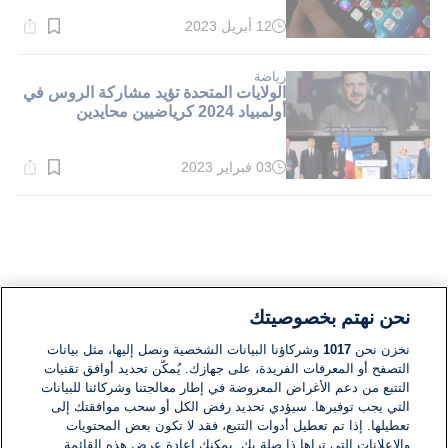
12 أبريل 2023
وقت
القراءة:
1}
دقيقة.
رياضة
الولايات المتحدة تؤيد مشاركة الروس في
أولمبياد 2024 كرياضيين محايدين
03 فبراير 2023
وقت
القراءة:
1}
دقيقة.
نحن نهتم بخصوصيتك
نخزن نحن
1017
وشركاؤنا البيانات الشخصية ونصل إليها، مثل بيانات
التصفح أو المعرفات الفريدة، على جهازك. يُمكّن تحديد أوافق تقنيات
التتبع من دعم الأغراض المعروضة في إطار معالجتنا وشركائنا للبيانات
التي يجب توفيرها. سيؤدي تحديد رفض الكل أو سحب موافقتك إلى
تعطيلها. إذا تم تعطيل أدوات التتبع، فقد لا تكون بعض المحتويات
والإعلانات التي تراها ذا صلة بك. يمكنك إعادة عرض هذه القائمة