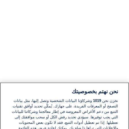
نحن نهتم بخصوصيتك
نخزن نحن
1019
وشركاؤنا البيانات الشخصية ونصل إليها، مثل بيانات
التصفح أو المعرفات الفريدة، على جهازك. يُمكّن تحديد أوافق تقنيات
التتبع من دعم الأغراض المعروضة في إطار معالجتنا وشركائنا للبيانات
التي يجب توفيرها. سيؤدي تحديد رفض الكل أو سحب موافقتك إلى
تعطيلها. إذا تم تعطيل أدوات التتبع، فقد لا تكون بعض المحتويات
والإعلانات التي تراها ذا صلة بك. يمكنك إعادة عرض هذه القائمة