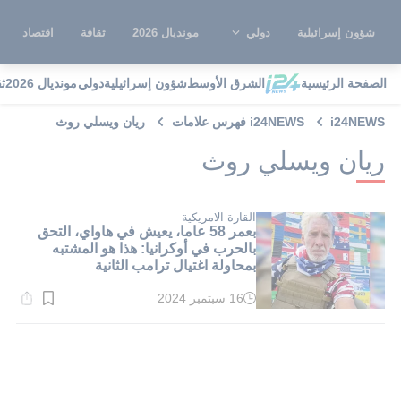
شؤون إسرائيلية
دولي
مونديال 2026
ثقافة
اقتصاد
الصفحة الرئيسية
الشرق الأوسط
شؤون إسرائيلية
دولي
مونديال 2026
ث
i24NEWS
i24NEWS فهرس علامات
ريان ويسلي روث
ريان ويسلي روث
القارة الامريكية
بعمر 58 عاما، يعيش في هاواي، التحق
بالحرب في أوكرانيا: هذا هو المشتبه
بمحاولة اغتيال ترامب الثانية
16 سبتمبر 2024
وقت
القراءة:
2}
دقيقة.