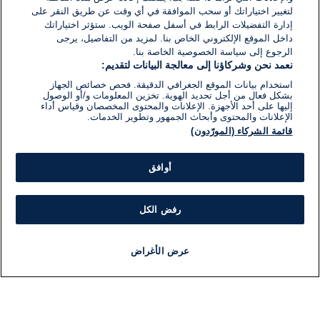
لتغيير اختياراتك أو سحب الموافقة في أي وقت عن طريق النقر على
إدارة التفضيلات الرابط في أسفل صفحة الويب. ستؤثر اختياراتك
داخل الموقع الإلكتروني الخاص بنا. لمزيد من التفاصيل، يرجى
الرجوع إلى سياسة الخصوصية الخاصة بنا.
نعمد نحن وشركاؤنا إلى معالجة البيانات لتقديم:
استخدام بيانات الموقع الجغرافي الدقيقة. فحص خصائص الجهاز
بشكل فعال من أجل تحديد الهوية. تخزين المعلومات و/أو الوصول
إليها على أحد الأجهزة. الإعلانات والمحتوى المخصصان وقياس أداء
الإعلانات والمحتوى وأبحاث الجمهور وتطوير الخدمات.
قائمة الشركاء (المورّدون)
أوافق
رفض الكل
عرض الأغراض
أخبار
أخبار هامة
مباشر
مذياع
برنامج