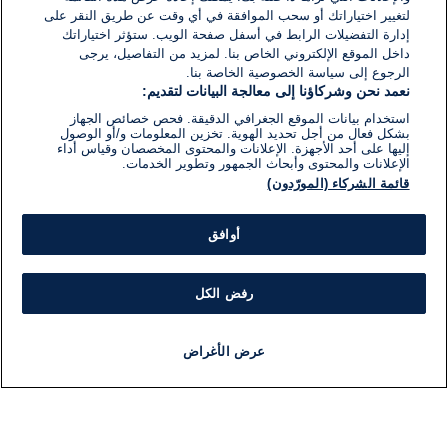
لتغيير اختياراتك أو سحب الموافقة في أي وقت عن طريق النقر على
إدارة التفضيلات الرابط في أسفل صفحة الويب. ستؤثر اختياراتك
داخل الموقع الإلكتروني الخاص بنا. لمزيد من التفاصيل، يرجى
الرجوع إلى سياسة الخصوصية الخاصة بنا.
نعمد نحن وشركاؤنا إلى معالجة البيانات لتقديم:
استخدام بيانات الموقع الجغرافي الدقيقة. فحص خصائص الجهاز
بشكل فعال من أجل تحديد الهوية. تخزين المعلومات و/أو الوصول
إليها على أحد الأجهزة. الإعلانات والمحتوى المخصصان وقياس أداء
الإعلانات والمحتوى وأبحاث الجمهور وتطوير الخدمات.
قائمة الشركاء (المورّدون)
أوافق
رفض الكل
عرض الأغراض
أخبار
أخبار هامة
مباشر
مذياع
برنامج