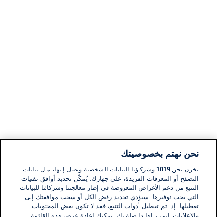
نحن نهتم بخصوصيتك
نخزن نحن
1019
وشركاؤنا البيانات الشخصية ونصل إليها، مثل بيانات
التصفح أو المعرفات الفريدة، على جهازك. يُمكّن تحديد أوافق تقنيات
التتبع من دعم الأغراض المعروضة في إطار معالجتنا وشركائنا للبيانات
التي يجب توفيرها. سيؤدي تحديد رفض الكل أو سحب موافقتك إلى
تعطيلها. إذا تم تعطيل أدوات التتبع، فقد لا تكون بعض المحتويات
والإعلانات التي تراها ذا صلة بك. يمكنك إعادة عرض هذه القائمة