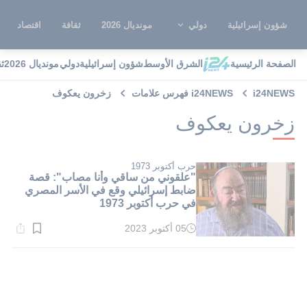
شؤون إسرائيلية
دولي
مونديال 2026
ثقافة
اقتصاد
الصفحة الرئيسية
الشرق الأوسط
شؤون إسرائيلية
دولي
مونديال 2026
ث
i24NEWS
i24NEWS فهرس علامات
زخرون يعكوف
زخرون يعكوف
حرب أكتوبر 1973
"علقوني من ساقي وأنا مصاب": قصة
ضابط إسرائيلي وقع في الأسر المصري
في حرب أكتوبر 1973
05 أكتوبر 2023
وقت
القراءة:
1}
دقيقة.