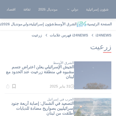
شؤون إسرائيلية
دولي
مونديال 2026
ثقافة
اقتصاد
الصفحة الرئيسية
الشرق الأوسط
شؤون إسرائيلية
دولي
مونديال 2026
ث
i24NEWS
i24NEWS فهرس علامات
زرعيت
زرعيت
الشرق الأوسط
الجيش الإسرائيلي يعلن اعتراض جسم
مشبوه في منطقة زرعيت عند الحدود مع
لبنان
31 يناير 2025
وقت
القراءة:
1}
دقيقة.
الحرب في إسرائيل
التصعيد في الشمال: إصابة أربعة جنود
إسرائيليين بصواريخ مضادة للدبابات
أطلقت من لبنان