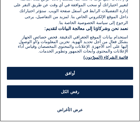
لتغيير اختياراتك أو سحب الموافقة في أي وقت عن طريق النقر على
إدارة التفضيلات الرابط في أسفل صفحة الويب. ستؤثر اختياراتك
داخل الموقع الإلكتروني الخاص بنا. لمزيد من التفاصيل، يرجى
الرجوع إلى سياسة الخصوصية الخاصة بنا.
نعمد نحن وشركاؤنا إلى معالجة البيانات لتقديم:
استخدام بيانات الموقع الجغرافي الدقيقة. فحص خصائص الجهاز
بشكل فعال من أجل تحديد الهوية. تخزين المعلومات و/أو الوصول
إليها على أحد الأجهزة. الإعلانات والمحتوى المخصصان وقياس أداء
الإعلانات والمحتوى وأبحاث الجمهور وتطوير الخدمات.
قائمة الشركاء (المورّدون)
أوافق
رفض الكل
عرض الأغراض
أخبار
أخبار هامة
مباشر
مذياع
برنامج