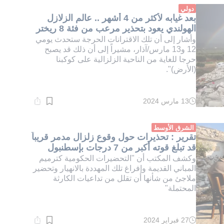
دقيقة.
دولي
بعد غيابه لأكثر من 4 أشهر .. عالم الزلازل
الهولندي يعود بتحذير مرعب من فئة 8 ريختر
وأشار إلى أن تلك الاقترانات الحرجة ستحدث يومي
12 و13 مارس/آذار، مشيراً إلى أن ذلك قد يصبح
حرجا للغاية من الناحية الزلزالية على كوكبنا
(الأرض)".
13 مارس 2024
وقت
القراءة:
2}
دقيقة.
الشرق الأوسط
تقرير : تحذيرات حول وقوع زلزال مدمر قريباً
قد تبلغ قوته أكبر من 7 درجات بإسطنبول
وكشف المكتب أن "التحضيرات الحكومية كترميم
المباني القديمة وإفراغ تلك المهددة بالانهيار وتحضير
ملاجئ من شأنها أن تقلل من تداعيات الكارثة
المحتملة"
27 فبراير 2024
وقت