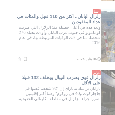
القراءة:
1}
دقيقة.
آسيا
زلزال اليابان.. أكثر من 110 قتيل والمئات في
عداد المفقودين
وتعد هذه هي أعلى حصيلة منذ الزلازل التي ضربت
كوماموتو في جنوب غرب اليابان وأودت بحياة 276
شخصا، بما في ذلك الوفيات المرتبطة بها، في عام
2016.
06 يناير 2024
وقت
القراءة:
1}
دقيقة.
دولي
زلزال قوي يضرب النيبال ويخلف 132 قتيلا
على الأقل
نارايان براساد بباتاراي إن "92 شخصا قضوا في
جاجاركوت و40 في روكوم" وهما أكثر إقليمين
تضررا جراء الزلزال في مقاطعة كارنالي الحدودية.