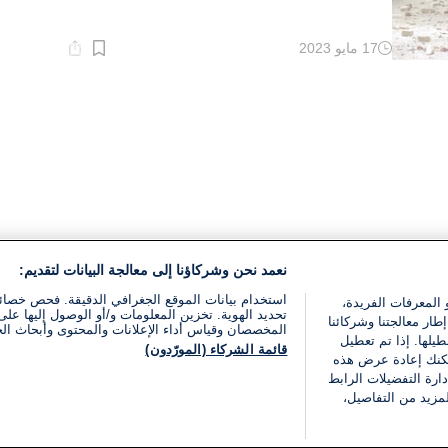
17 مايو 2023
وقت
القراءة:
1}
دقيقة.
نعمد نحن وشركاؤنا إلى معالجة البيانات لتقديم:
استخدام بيانات الموقع الجغرافي الدقيقة. فحص خصا
 المعرفات الفريدة،
تحديد الهوية. تخزين المعلومات و/أو الوصول إليها على 
ار معالجتنا وشركائنا
المخصصان وقياس أداء الإعلانات والمحتوى وأبحاث ال
يلها. إذا تم تعطيل
قائمة الشركاء (المورّدون)
يمكنك إعادة عرض هذه
ارة التفضيلات الرابط
مزيد من التفاصيل،
مجانا