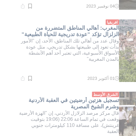
04 نوفمبر 2023
وقت
القراءة:
1}
دقيقة.
افريقيا
المغرب: أهالي المناطق المتضررة من
الزلزال تؤكد "عودة تدريجية للحياة الطبيعية"
وقال عدد من أهالي تلك المناطق، الأحد، إن "الأمور
بدأت تعود إلى طبيعتها بشكل تدريجي، مثل عودة
الأسواق الأسبوعية، التي تعتبر أحد أهم الأنشطة
بالمدن المغربية"
01 أكتوبر 2023
وقت
القراءة:
1}
دقيقة.
الشرق الأوسط
تسجيل هزتين أرضيتين في العقبة الأردنية
وشرم الشيخ المصرية
قال مركز مرصد الزلازل الأردني، إن "الهزة الأرضية
وقعت في تمام الساعة 22:06 (19:06 بتوقيت
غرينتش)، على مسافة 110 كيلومترات جنوبي
العقبة