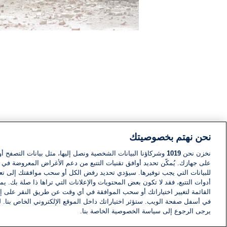
نحن نهتم بخصوصيتك
نخزن نحن
1019
وشركاؤنا البيانات الشخصية ونصل إليها، مثل بيانات التصفح أو
على جهازك. يُمكّن تحديد أوافق تقنيات التتبع من دعم الأغراض المعروضة في إط
للبيانات التي يجب توفيرها. سيؤدي تحديد رفض الكل أو سحب موافقتك إلى تعط
أدوات التتبع، فقد لا تكون بعض المحتويات والإعلانات التي تراها ذا صلة بك. 
القائمة لتغيير اختياراتك أو سحب الموافقة في أي وقت عن طريق النقر على إد
في أسفل صفحة الويب. ستؤثر اختياراتك داخل الموقع الإلكتروني الخاص بنا. ل
يرجى الرجوع إلى سياسة الخصوصية الخاصة بنا.
أخبار
أخبار هامة