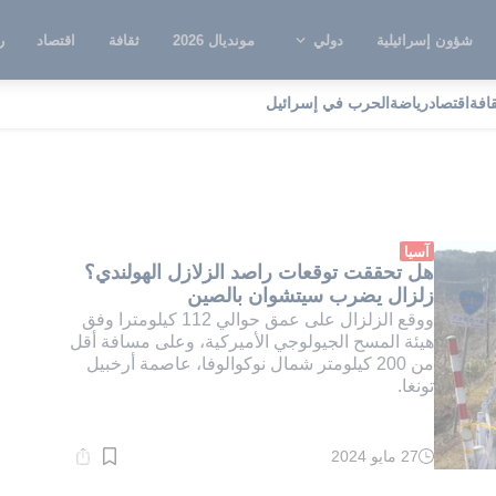
شؤون إسرائيلية
دولي
مونديال 2026
ثقافة
اقتصاد
ر
قافة
اقتصاد
رياضة
الحرب في إسرائيل
لزال جديد
آسيا
هل تحققت توقعات راصد الزلازل الهولندي؟
زلزال يضرب سيتشوان بالصين
ووقع الزلزال على عمق حوالي 112 كيلومترا وفق
هيئة المسح الجيولوجي الأميركية، وعلى مسافة أقل
من 200 كيلومتر شمال نوكوالوفا، عاصمة أرخبيل
تونغا.
27 مايو 2024
وقت
القراءة:
1}