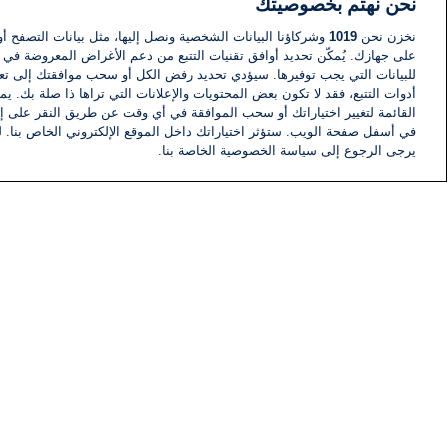
نحن نهتم بخصوصيتك
نخزن نحن
1019
وشركاؤنا البيانات الشخصية ونصل إليها، مثل بيانات التصفح أو
على جهازك. يُمكّن تحديد أوافق تقنيات التتبع من دعم الأغراض المعروضة في إط
للبيانات التي يجب توفيرها. سيؤدي تحديد رفض الكل أو سحب موافقتك إلى تعط
أدوات التتبع، فقد لا تكون بعض المحتويات والإعلانات التي تراها ذا صلة بك. 
القائمة لتغيير اختياراتك أو سحب الموافقة في أي وقت عن طريق النقر على إد
في أسفل صفحة الويب. ستؤثر اختياراتك داخل الموقع الإلكتروني الخاص بنا. ل
يرجى الرجوع إلى سياسة الخصوصية الخاصة بنا.
أخبار
أخبار هامة
معلومات
اللجنة التنفيذية i24NEWS
برنامج i24NEWS
الاذاعة الحية
حياة مهنية
اتصال
خريطة الموقع