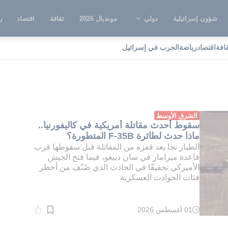
شؤون إسرائيلية
دولي
مونديال 2026
ثقافة
اقتصاد
ر
قافة
اقتصاد
رياضة
الحرب في إسرائيل
ان دييغو
الشرق الأوسط
سقوط أحدث مقاتلة أمريكية في كاليفورنيا..
ماذا حدث لطائرة F-35B المتطورة؟
الطيار نجا بعد قفزه من المقاتلة قبل سقوطها قرب
قاعدة ميرامار في سان دييغو، فيما فتح الجيش
الأميركي تحقيقًا في الحادث الذي صُنّف من أخطر
فئات الحوادث العسكرية
01 أغسطس 2026
وقت
القراءة:
1}