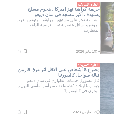
دقيقة.
القارة الامريكية
جريمة كراهية تهز أميركا.. هجوم مسلح
يستهدف أكبر مسجد في سان دييغو
الشرطة تعثر على مشتبهَين مراهقَين متوفيَين قرب
الموقع ورسائل عنصرية تعزز فرضية الدافع
المتطرف
19 مايو 2026
وقت
القراءة:
1}
دقيقة.
القارة الامريكية
مصرع 8 أشخاص على الاقل اثر غرق قاربين
قبالة سواحل كاليفورنيا
قال مسؤول خدمات الطوارئ في سان دييغو
جيمس غارتلاند "هذه واحدة من أسوأ مآسي التهريب
البحري في كاليفورنيا"
12 مارس 2023
وقت