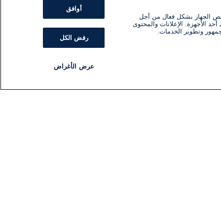
أوافق
ئص الجهاز بشكل فعال من أجل
أحد الأجهزة. الإعلانات والمحتوى
جمهور وتطوير الخدمات.
رفض الكل
عرض الأغراض
مذياع
برنامج
تابعنا
اشترك في النشرة الإخبارية