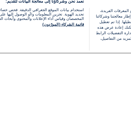
نعمد نحن وشركاؤنا إلى معالجة البيانات لتقديم:
استخدام بيانات الموقع الجغرافي الدقيقة. فحص خصا
 المعرفات الفريدة،
تحديد الهوية. تخزين المعلومات و/أو الوصول إليها على 
ار معالجتنا وشركائنا
المخصصان وقياس أداء الإعلانات والمحتوى وأبحاث ال
يلها. إذا تم تعطيل
قائمة الشركاء (المورّدون)
يمكنك إعادة عرض هذه
ارة التفضيلات الرابط
مزيد من التفاصيل،
مجانا
فئات
قانوني
ملخص الأخبار
شروط الخدمة
الشرق الأوسط
سياسة خاصة
شؤون إسرائيلية
شروط وأحكام الإعلان
دولي
إعلان إمكانية الوصول
مونديال 2026
إدارة التفضيلات
ثقافة
قائمة ملفات تعريف الارتباط
اقتصاد
رياضة
الحرب في إسرائيل