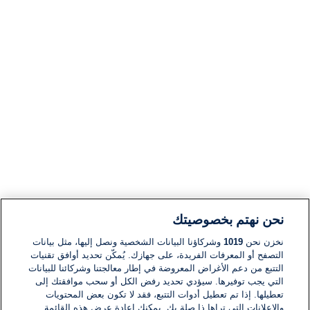
نحن نهتم بخصوصيتك
نخزن نحن
1019
وشركاؤنا البيانات الشخصية ونصل إليها، مثل بيانات
التصفح أو المعرفات الفريدة، على جهازك. يُمكّن تحديد أوافق تقنيات
التتبع من دعم الأغراض المعروضة في إطار معالجتنا وشركائنا للبيانات
التي يجب توفيرها. سيؤدي تحديد رفض الكل أو سحب موافقتك إلى
تعطيلها. إذا تم تعطيل أدوات التتبع، فقد لا تكون بعض المحتويات
والإعلانات التي تراها ذا صلة بك. يمكنك إعادة عرض هذه القائمة