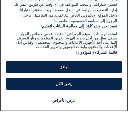
لتغيير اختياراتك أو سحب الموافقة في أي وقت عن طريق النقر على
إدارة التفضيلات الرابط في أسفل صفحة الويب. ستؤثر اختياراتك
داخل الموقع الإلكتروني الخاص بنا. لمزيد من التفاصيل، يرجى
الرجوع إلى سياسة الخصوصية الخاصة بنا.
نعمد نحن وشركاؤنا إلى معالجة البيانات لتقديم:
استخدام بيانات الموقع الجغرافي الدقيقة. فحص خصائص الجهاز
بشكل فعال من أجل تحديد الهوية. تخزين المعلومات و/أو الوصول
إليها على أحد الأجهزة. الإعلانات والمحتوى المخصصان وقياس أداء
الإعلانات والمحتوى وأبحاث الجمهور وتطوير الخدمات.
قائمة الشركاء (المورّدون)
أوافق
رفض الكل
عرض الأغراض
أخبار
أخبار هامة
مباشر
مذياع
برنامج