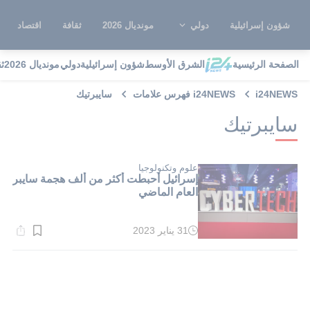
شؤون إسرائيلية
دولي
مونديال 2026
ثقافة
اقتصاد
الصفحة الرئيسية
الشرق الأوسط
شؤون إسرائيلية
دولي
مونديال 2026
ث
i24NEWS
i24NEWS فهرس علامات
سايبرتيك
سايبرتيك
علوم وتكنولوجيا
إسرائيل أحبطت أكثر من ألف هجمة سايبر
العام الماضي
31 يناير 2023
وقت
القراءة:
1}
دقيقة.