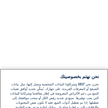
نحن نهتم بخصوصيتك
نخزن نحن
1017
وشركاؤنا البيانات الشخصية ونصل إليها، مثل بيانات
التصفح أو المعرفات الفريدة، على جهازك. يُمكّن تحديد أوافق تقنيات
التتبع من دعم الأغراض المعروضة في إطار معالجتنا وشركائنا للبيانات
التي يجب توفيرها. سيؤدي تحديد رفض الكل أو سحب موافقتك إلى
تعطيلها. إذا تم تعطيل أدوات التتبع، فقد لا تكون بعض المحتويات
والإعلانات التي تراها ذا صلة بك. يمكنك إعادة عرض هذه القائمة