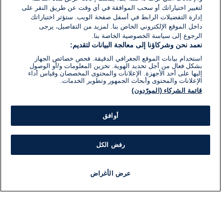
لتغيير اختياراتك أو سحب الموافقة في أي وقت عن طريق النقر على
إدارة التفضيلات الرابط في أسفل صفحة الويب. ستؤثر اختياراتك
داخل الموقع الإلكتروني الخاص بنا. لمزيد من التفاصيل، يرجى
الرجوع إلى سياسة الخصوصية الخاصة بنا.
نعمد نحن وشركاؤنا إلى معالجة البيانات لتقديم:
استخدام بيانات الموقع الجغرافي الدقيقة. فحص خصائص الجهاز
بشكل فعال من أجل تحديد الهوية. تخزين المعلومات و/أو الوصول
إليها على أحد الأجهزة. الإعلانات والمحتوى المخصصان وقياس أداء
الإعلانات والمحتوى وأبحاث الجمهور وتطوير الخدمات.
قائمة الشركاء (المورّدون)
أوافق
رفض الكل
عرض الأغراض
أخبار
أخبار هامة
مباشر
مذياع
برنامج