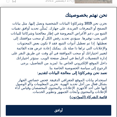
27 ديسمبر 2022
وقت
القراءة:
6}
دقيقة.
أوروبا
نحن نهتم بخصوصيتك
أردوغان يتهم ماكرون بأنه مريض نفسيا،
وفرنسا تستدعي سفيرها من انقرة
نخزن نحن
1019
وشركاؤنا البيانات الشخصية ونصل إليها، مثل بيانات
التصفح أو المعرفات الفريدة، على جهازك. يُمكّن تحديد أوافق تقنيات
التتبع من دعم الأغراض المعروضة في إطار معالجتنا وشركائنا للبيانات
25 أكتوبر 2020
التي يجب توفيرها. سيؤدي تحديد رفض الكل أو سحب موافقتك إلى
وقت
القراءة:
تعطيلها. إذا تم تعطيل أدوات التتبع، فقد لا تكون بعض المحتويات
1}
والإعلانات التي تراها ذا صلة بك. يمكنك إعادة عرض هذه القائمة
دقيقة.
لتغيير اختياراتك أو سحب الموافقة في أي وقت عن طريق النقر على
إدارة التفضيلات الرابط في أسفل صفحة الويب. ستؤثر اختياراتك
داخل الموقع الإلكتروني الخاص بنا. لمزيد من التفاصيل، يرجى
الرجوع إلى سياسة الخصوصية الخاصة بنا.
نعمد نحن وشركاؤنا إلى معالجة البيانات لتقديم:
استخدام بيانات الموقع الجغرافي الدقيقة. فحص خصائص الجهاز
بشكل فعال من أجل تحديد الهوية. تخزين المعلومات و/أو الوصول
إليها على أحد الأجهزة. الإعلانات والمحتوى المخصصان وقياس أداء
الإعلانات والمحتوى وأبحاث الجمهور وتطوير الخدمات.
قائمة الشركاء (المورّدون)
أوافق