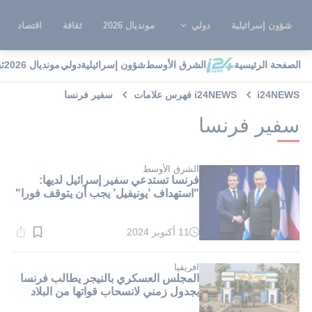
شؤون إسرائيلية
دولي
مونديال 2026
ثقافة
اقتصاد
الصفحة الرئيسية
الشرق الأوسط
شؤون إسرائيلية
دولي
مونديال 2026
ث
i24NEWS
i24NEWS فهرس علامات
سفير فرنسا
سفير فرنسا
الشرق الأوسط
فرنسا تستدعي سفير إسرائيل لديها:
"استهداف ’يونيفيل’ يجب أن يتوقف فورا"
11 أكتوبر 2024
وقت
القراءة:
1}
دقيقة.
افريقيا
المجلس العسكري بالنيجر يطالب فرنسا
بجدول زمني لانسحاب قواتها من البلاد