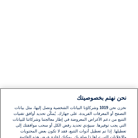
نحن نهتم بخصوصيتك
نخزن نحن
1019
وشركاؤنا البيانات الشخصية ونصل إليها، مثل بيانات
التصفح أو المعرفات الفريدة، على جهازك. يُمكّن تحديد أوافق تقنيات
التتبع من دعم الأغراض المعروضة في إطار معالجتنا وشركائنا للبيانات
التي يجب توفيرها. سيؤدي تحديد رفض الكل أو سحب موافقتك إلى
تعطيلها. إذا تم تعطيل أدوات التتبع، فقد لا تكون بعض المحتويات
والإعلانات التي تراها ذا صلة بك. يمكنك إعادة عرض هذه القائمة