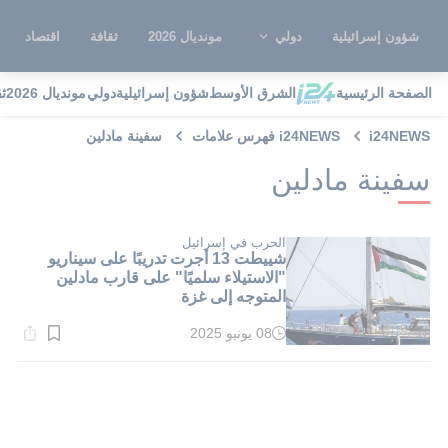
شؤون إسرائيلية
دولي
مونديال 2026
ثقافة
اقتصاد
الصفحة الرئيسية
الشرق الأوسط
شؤون إسرائيلية
دولي
مونديال 2026
ث
i24NEWS
i24NEWS فهرس علامات
سفينة مادلين
سفينة مادلين
الحرب في إسرائيل
شييطت 13 أجرت تدريبًا على سيناريو
"الاستيلاء سلميًا" على قارب مادلين
المتوجه إلى غزة
08 يونيو 2025
وقت
القراءة:
1}
دقيقة.