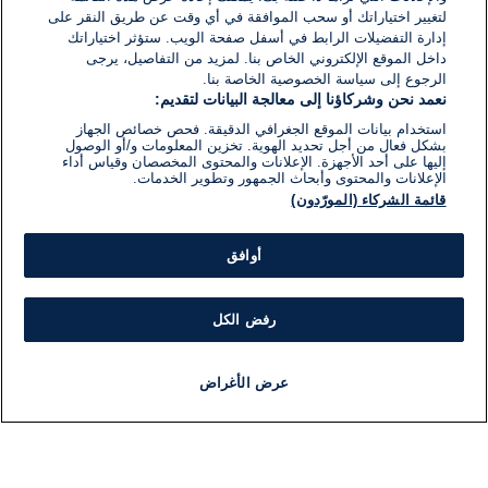
لتغيير اختياراتك أو سحب الموافقة في أي وقت عن طريق النقر على
إدارة التفضيلات الرابط في أسفل صفحة الويب. ستؤثر اختياراتك
داخل الموقع الإلكتروني الخاص بنا. لمزيد من التفاصيل، يرجى
الرجوع إلى سياسة الخصوصية الخاصة بنا.
نعمد نحن وشركاؤنا إلى معالجة البيانات لتقديم:
استخدام بيانات الموقع الجغرافي الدقيقة. فحص خصائص الجهاز
بشكل فعال من أجل تحديد الهوية. تخزين المعلومات و/أو الوصول
إليها على أحد الأجهزة. الإعلانات والمحتوى المخصصان وقياس أداء
الإعلانات والمحتوى وأبحاث الجمهور وتطوير الخدمات.
قائمة الشركاء (المورّدون)
أوافق
رفض الكل
عرض الأغراض
أخبار
أخبار هامة
مباشر
مذياع
برنامج