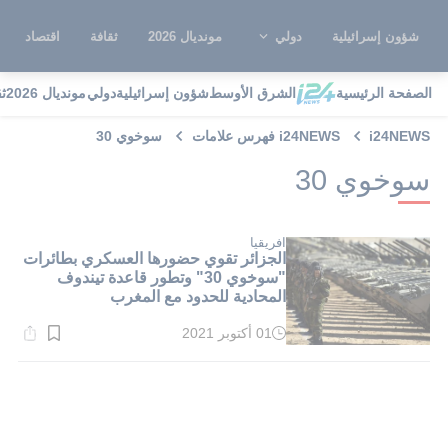
شؤون إسرائيلية
دولي
مونديال 2026
ثقافة
اقتصاد
الصفحة الرئيسية
الشرق الأوسط
شؤون إسرائيلية
دولي
مونديال 2026
ث
i24NEWS
i24NEWS فهرس علامات
سوخوي 30
سوخوي 30
افريقيا
الجزائر تقوي حضورها العسكري بطائرات
"سوخوي 30" وتطور قاعدة تيندوف
المحادية للحدود مع المغرب
01 أكتوبر 2021
وقت
القراءة:
1}
دقيقة.