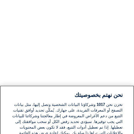
نحن نهتم بخصوصيتك
نخزن نحن
1017
وشركاؤنا البيانات الشخصية ونصل إليها، مثل بيانات
التصفح أو المعرفات الفريدة، على جهازك. يُمكّن تحديد أوافق تقنيات
التتبع من دعم الأغراض المعروضة في إطار معالجتنا وشركائنا للبيانات
التي يجب توفيرها. سيؤدي تحديد رفض الكل أو سحب موافقتك إلى
تعطيلها. إذا تم تعطيل أدوات التتبع، فقد لا تكون بعض المحتويات
والإعلانات التي تراها ذا صلة بك. يمكنك إعادة عرض هذه القائمة