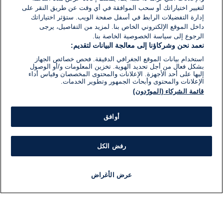
لتغيير اختياراتك أو سحب الموافقة في أي وقت عن طريق النقر على
إدارة التفضيلات الرابط في أسفل صفحة الويب. ستؤثر اختياراتك
داخل الموقع الإلكتروني الخاص بنا. لمزيد من التفاصيل، يرجى
الرجوع إلى سياسة الخصوصية الخاصة بنا.
نعمد نحن وشركاؤنا إلى معالجة البيانات لتقديم:
استخدام بيانات الموقع الجغرافي الدقيقة. فحص خصائص الجهاز
بشكل فعال من أجل تحديد الهوية. تخزين المعلومات و/أو الوصول
إليها على أحد الأجهزة. الإعلانات والمحتوى المخصصان وقياس أداء
الإعلانات والمحتوى وأبحاث الجمهور وتطوير الخدمات.
قائمة الشركاء (المورّدون)
أوافق
رفض الكل
عرض الأغراض
أخبار
أخبار هامة
مباشر
مذياع
برنامج