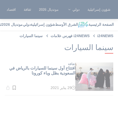
شؤون إسرائيلية
دولي
مونديال 2026
ثقافة
اقتصاد
الصفحة الرئيسية
الشرق الأوسط
شؤون إسرائيلية
دولي
مونديال 2026
ث
i24NEWS
i24NEWS فهرس علامات
سينما السيارات
سينما السيارات
ثقافة
افتتاح أول سينما للسيارات بالرياض في
السعودية بظل وباء كورونا
29 يناير 2021
وقت
القراءة:
1}
دقيقة.