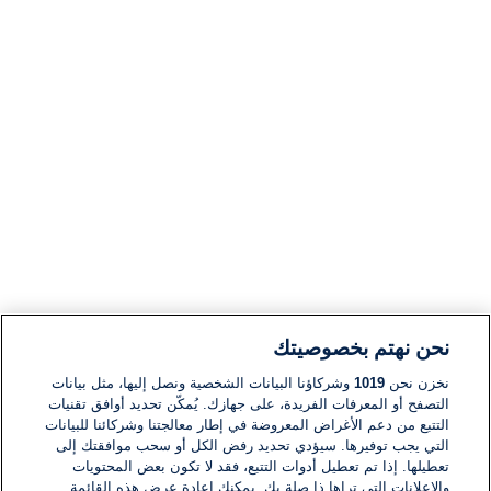
نحن نهتم بخصوصيتك
نخزن نحن
1019
وشركاؤنا البيانات الشخصية ونصل إليها، مثل بيانات
التصفح أو المعرفات الفريدة، على جهازك. يُمكّن تحديد أوافق تقنيات
التتبع من دعم الأغراض المعروضة في إطار معالجتنا وشركائنا للبيانات
التي يجب توفيرها. سيؤدي تحديد رفض الكل أو سحب موافقتك إلى
تعطيلها. إذا تم تعطيل أدوات التتبع، فقد لا تكون بعض المحتويات
والإعلانات التي تراها ذا صلة بك. يمكنك إعادة عرض هذه القائمة