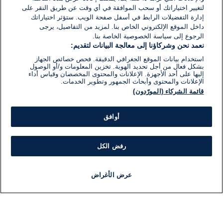
لتغيير اختياراتك أو سحب الموافقة في أي وقت عن طريق النقر على
إدارة التفضيلات الرابط في أسفل صفحة الويب. ستؤثر اختياراتك
داخل الموقع الإلكتروني الخاص بنا. لمزيد من التفاصيل، يرجى
الرجوع إلى سياسة الخصوصية الخاصة بنا.
نعمد نحن وشركاؤنا إلى معالجة البيانات لتقديم:
استخدام بيانات الموقع الجغرافي الدقيقة. فحص خصائص الجهاز
بشكل فعال من أجل تحديد الهوية. تخزين المعلومات و/أو الوصول
إليها على أحد الأجهزة. الإعلانات والمحتوى المخصصان وقياس أداء
الإعلانات والمحتوى وأبحاث الجمهور وتطوير الخدمات.
قائمة الشركاء (المورّدون)
أوافق
رفض الكل
عرض الأغراض
أخبار
أخبار هامة
مباشر
مذياع
برنامج