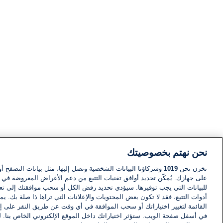
نحن نهتم بخصوصيتك
نخزن نحن
1019
وشركاؤنا البيانات الشخصية ونصل إليها، مثل بيانات التصفح أو
على جهازك. يُمكّن تحديد أوافق تقنيات التتبع من دعم الأغراض المعروضة في إط
للبيانات التي يجب توفيرها. سيؤدي تحديد رفض الكل أو سحب موافقتك إلى تعط
أدوات التتبع، فقد لا تكون بعض المحتويات والإعلانات التي تراها ذا صلة بك. 
القائمة لتغيير اختياراتك أو سحب الموافقة في أي وقت عن طريق النقر على إد
في أسفل صفحة الويب. ستؤثر اختياراتك داخل الموقع الإلكتروني الخاص بنا. ل