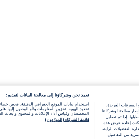
نعمد نحن وشركاؤنا إلى معالجة البيانات لتقديم:
استخدام بيانات الموقع الجغرافي الدقيقة. فحص خصا
 المعرفات الفريدة،
تحديد الهوية. تخزين المعلومات و/أو الوصول إليها على 
ار معالجتنا وشركائنا
المخصصان وقياس أداء الإعلانات والمحتوى وأبحاث ال
يلها. إذا تم تعطيل
قائمة الشركاء (المورّدون)
يمكنك إعادة عرض هذه
ارة التفضيلات الرابط
مزيد من التفاصيل،