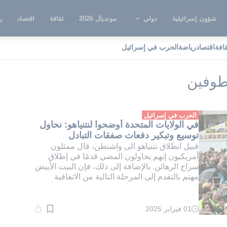
شؤون إسرائيلية
دولي
مونديال 2026
ثقافة
اقتصاد
ر
قافة
اقتصاد
رياضة
الحرب في إسرائيل
فقة الإفراج عن المخطوفين
طوفين
الحرب في إسرائيل
في الولايات المتحدة أوضحوا لنتنياهو: نحاول
توسيع وتبكير دفعات صفقات التبادل
قبيل انطلاق نتنياهو الى واشنطن، قال ممثلون
أمريكيون إنهم يحاولون المضي قدمًا في إطلاق
سراح الرهائن. بالإضافة إلى ذلك، فإن البيت الأبيض
مهتم بالتقدم إلى المرحلة التالية من الاتفاقية
01 فبراير 2025
وقت
القراءة:
1}