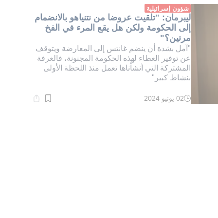
دقيقة.
شؤون إسرائيلية
ليبرمان: "تلقيت عروضا من نتنياهو بالانضمام
إلى الحكومة ولكن هل يقع المرء في الفخ
مرتين؟"
"آمل بشدة أن ينضم غانتس إلى المعارضة ويتوقف
عن توفير الغطاء لهذه الحكومة المجنونة، فالغرفة
المشتركة التي أنشأناها تعمل منذ اللحظة الأولى
بنشاط كبير"
02 يونيو 2024
وقت
القراءة:
2}
دقيقة.