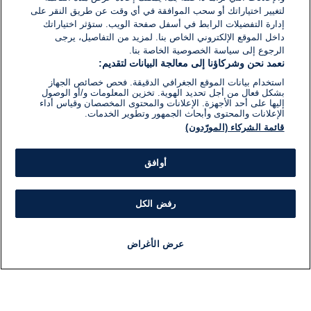
لتغيير اختياراتك أو سحب الموافقة في أي وقت عن طريق النقر على
إدارة التفضيلات الرابط في أسفل صفحة الويب. ستؤثر اختياراتك
داخل الموقع الإلكتروني الخاص بنا. لمزيد من التفاصيل، يرجى
الرجوع إلى سياسة الخصوصية الخاصة بنا.
نعمد نحن وشركاؤنا إلى معالجة البيانات لتقديم:
استخدام بيانات الموقع الجغرافي الدقيقة. فحص خصائص الجهاز
بشكل فعال من أجل تحديد الهوية. تخزين المعلومات و/أو الوصول
إليها على أحد الأجهزة. الإعلانات والمحتوى المخصصان وقياس أداء
الإعلانات والمحتوى وأبحاث الجمهور وتطوير الخدمات.
قائمة الشركاء (المورّدون)
أوافق
رفض الكل
عرض الأغراض
أخبار
أخبار هامة
مباشر
مذياع
برنامج