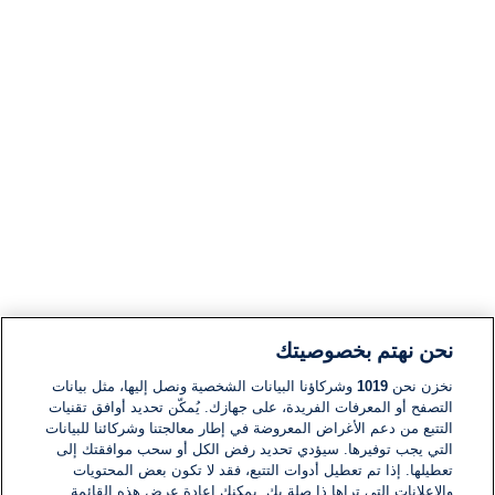
نحن نهتم بخصوصيتك
نخزن نحن
1019
وشركاؤنا البيانات الشخصية ونصل إليها، مثل بيانات
التصفح أو المعرفات الفريدة، على جهازك. يُمكّن تحديد أوافق تقنيات
التتبع من دعم الأغراض المعروضة في إطار معالجتنا وشركائنا للبيانات
التي يجب توفيرها. سيؤدي تحديد رفض الكل أو سحب موافقتك إلى
تعطيلها. إذا تم تعطيل أدوات التتبع، فقد لا تكون بعض المحتويات
والإعلانات التي تراها ذا صلة بك. يمكنك إعادة عرض هذه القائمة