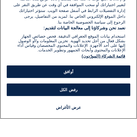
لتغيير اختياراتك أو سحب الموافقة في أي وقت عن طريق النقر على
إدارة التفضيلات الرابط في أسفل صفحة الويب. ستؤثر اختياراتك
داخل الموقع الإلكتروني الخاص بنا. لمزيد من التفاصيل، يرجى
الرجوع إلى سياسة الخصوصية الخاصة بنا.
نعمد نحن وشركاؤنا إلى معالجة البيانات لتقديم:
استخدام بيانات الموقع الجغرافي الدقيقة. فحص خصائص الجهاز
بشكل فعال من أجل تحديد الهوية. تخزين المعلومات و/أو الوصول
إليها على أحد الأجهزة. الإعلانات والمحتوى المخصصان وقياس أداء
الإعلانات والمحتوى وأبحاث الجمهور وتطوير الخدمات.
قائمة الشركاء (المورّدون)
أوافق
رفض الكل
عرض الأغراض
أخبار
أخبار هامة
مجانا
مذياع
برنامج