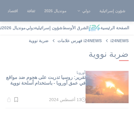
شؤون إسرائيلية
دولي
مونديال 2026
ثقافة
اقتصاد
الصفحة الرئيسية
الشرق الأوسط
شؤون إسرائيلية
دولي
مونديال 2026
ث
i24NEWS
i24NEWS فهرس علامات
ضربة نووية
ضربة نووية
أوروبا
تقرير: روسيا تدربت على هجوم ضد مواقع
في عمق أوروبا - باستخدام أسلحة نووية
13 أغسطس 2024
وقت
القراءة:
1}
دقيقة.