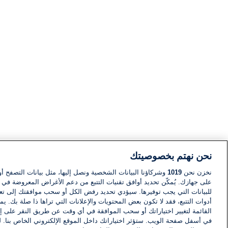
نحن نهتم بخصوصيتك
نخزن نحن
1019
وشركاؤنا البيانات الشخصية ونصل إليها، مثل بيانات التصفح أو
على جهازك. يُمكّن تحديد أوافق تقنيات التتبع من دعم الأغراض المعروضة في إط
للبيانات التي يجب توفيرها. سيؤدي تحديد رفض الكل أو سحب موافقتك إلى تعط
أدوات التتبع، فقد لا تكون بعض المحتويات والإعلانات التي تراها ذا صلة بك. 
القائمة لتغيير اختياراتك أو سحب الموافقة في أي وقت عن طريق النقر على إد
في أسفل صفحة الويب. ستؤثر اختياراتك داخل الموقع الإلكتروني الخاص بنا. ل