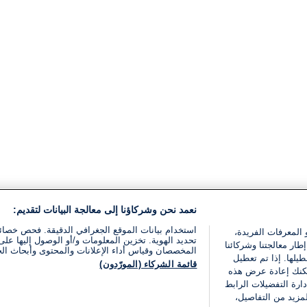
نعمد نحن وشركاؤنا إلى معالجة البيانات لتقديم:
استخدام بيانات الموقع الجغرافي الدقيقة. فحص خصا
 المعرفات الفريدة،
تحديد الهوية. تخزين المعلومات و/أو الوصول إليها على 
ار معالجتنا وشركائنا
المخصصان وقياس أداء الإعلانات والمحتوى وأبحاث ال
يلها. إذا تم تعطيل
قائمة الشركاء (المورّدون)
يمكنك إعادة عرض هذه
ارة التفضيلات الرابط
مزيد من التفاصيل،