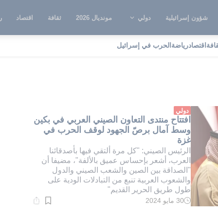
شؤون إسرائيلية
دولي
مونديال 2026
ثقافة
اقتصاد
ر
قافة
اقتصاد
رياضة
الحرب في إسرائيل
ريق الحرير القديم
دولي
افتتاح منتدى التعاون الصيني العربي في بكين
وسط آمال برصّ الجهود لوقف الحرب في
غزة
الرئيس الصيني: "كل مرة ألتقي فيها بأصدقائنا
العرب، أشعر بإحساس عميق بالألفة"، مضيفا أن
"الصداقة بين الصين والشعب الصيني والدول
والشعوب العربية تنبع من التبادلات الودية على
طول طريق الحرير القديم"
30 مايو 2024
وقت
القراءة:
2}