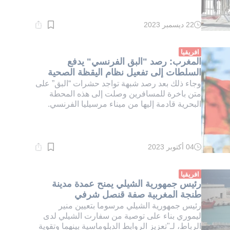
22 ديسمبر 2023
وقت
القراءة:
1}
دقيقة.
افريقيا
المغرب: رصد "البق الفرنسي" يدفع
السلطات إلى تفعيل نظام اليقظة الصحية
وجاء ذلك بعد رصد شبهة تواجد حشرات “البق” على
متن باخرة للمسافرين وصلت إلى هذه المحطة
البحرية قادمة إليها من ميناء مرسيليا الفرنسي.
04 أكتوبر 2023
وقت
القراءة:
2}
دقيقة.
افريقيا
رئيس جمهورية الشيلي يمنح عمدة مدينة
طنجة المغربية صفة قنصل شرفي
رئيس جمهورية الشيلي مرسوما بتعيين منير
ليموري بناء على توصية من سفارت الشيلي لدى
الرباط، لـ"تعزيز الروابط الدبلوماسية بينهما وتقوية