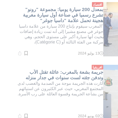
دقيقة.
اقتصاد
بمعدل 200 سيارة يوميا: مجموعة "رونو"
تشرع رسميا في صناعة أول سيارة مغربية
هجينة تحمل علامة "داسيا جوغر"
"المغرب سيقوم بإنتاج 200 سيارة من علامة داسيا
جوغر في مصنع مشيرا إلى أنه تمت زيادة إضافات
بحيث أنها سيارة أكبر على مستوى الحجم، وهي
مركبة من الفئة الثالثة أو (Catégorie C)،
13 يوليو 2024
وقت
القراءة:
5}
دقيقة.
افريقيا
جريمة بشعة بالمغرب: عائلة تقتل الأب
وتدفن جثته لست سنوات في جدار منزله
أثارت هذه الجريمة موجة من الصدمة والغضب لدى
المجتمع المغربي، حيث عبر الكثيرون عن استيائهم
من بشاعة الجريمة وقسوة العائلة على رب الأسرة.
02 يونيو 2024
وقت