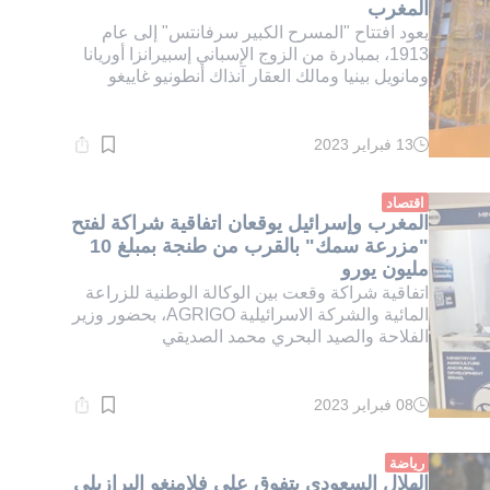
المغرب
يعود افتتاح "المسرح الكبير سرفانتس" إلى عام
1913، بمبادرة من الزوج الإسباني إسبيرانزا أوريانا
ومانويل بينيا ومالك العقار آنذاك أنطونيو غاييغو
13 فبراير 2023
وقت
القراءة:
1}
دقيقة.
اقتصاد
المغرب وإسرائيل يوقعان اتفاقية شراكة لفتح
"مزرعة سمك" بالقرب من طنجة بمبلغ 10
مليون يورو
اتفاقية شراكة وقعت بين الوكالة الوطنية للزراعة
المائية والشركة الاسرائيلية AGRIGO، بحضور وزير
الفلاحة والصيد البحري محمد الصديقي
08 فبراير 2023
وقت
القراءة:
1}
دقيقة.
رياضة
الهلال السعودي يتفوق على فلامنغو البرازيلي