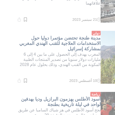
علاقاتهما
21 سبتمبر 2023
وقت
القراءة:
1}
دقيقة.
دولي
مدينة طنجة تحتضن مؤتمرا دوليا حول
الاستخدامات العلاجية للقنب الهندي المغربي
بمشاركة إسرائيل
المغرب يهدف إلى الحصول على ما بين 4 إلى 6
مليارات دولار سنويا من تصدير المنتجات الطبية
المكونة من القنب الهندي، وذلك بحلول عام 2028
10 أغسطس 2023
وقت
القراءة:
9}
دقيقة.
رياضة
أسود الأطلس يهزمون البرازيل وديا بهدفين
لواحد في ليلة تاريخية بطنجة
نجح أسود الأطلس في هز شباك السامبا عن طريق