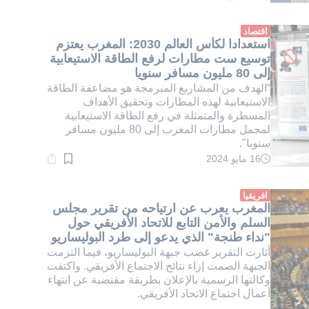
القراءة:
1}
دقيقة.
اقتصاد
استعدادا لكأس العالم 2030: المغرب يعتزم
توسيع ست مطارات لرفع الطاقة الاستيعابية
إلى 80 مليون مسافر سنويا
“الهدف من المشاريع المبرمجة هو مضاعفة الطاقة
الاستيعابية لهذه المطارات وتحقيق الأهداف
المسطرة والمتمثلة في رفع الطاقة الاستيعابية
لمجمل مطارات المغرب إلى 80 مليون مسافر
سنويا".
16 مايو 2024
وقت
القراءة:
2}
دقيقة.
افريقيا
المغرب يعرب عن ارتياحه من تقرير مجلس
السلم والأمن التابع للاتحاد الأفريقي حول
"نداء طنجة" الذي يدعو إلى طرد البوليساريو
أثارت التقرير غضب جبهة البوليساريو، فيما التزمت
الجبهة الصمت إزاء نتائج الاجتماع الأفريقي. واكتفت
وكالتها الرسمية بالإعلان بطريقة مقتضبة عن انتهاء
أعمال اجتماع الاتحاد الأفريقي.