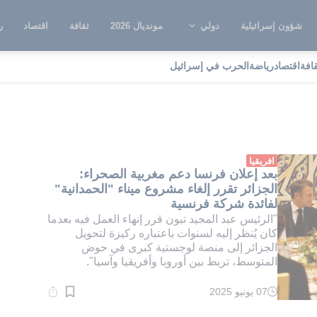
شؤون إسرائيلية
دولي
مونديال 2026
ثقافة
اقتصاد
ر
قافة
اقتصاد
رياضة
الحرب في إسرائيل
نجة
افريقيا
بعد إعلان فرنسا دعم مغربية الصحراء:
الجزائر تقرر إلغاء مشروع ميناء "الحمدانية"
لفائدة شركة فرنسية
"الرئيس عبد المجيد تبون قرر إنهاء العمل فيه بعدما
كان يُنظر إليه لسنوات باعتباره ركيزة لتحويل
الجزائر إلى منصة لوجستية كبرى في حوض
المتوسط، تربط بين أوروبا وأفريقيا وآسيا".
07 يونيو 2025
وقت
القراءة:
2}