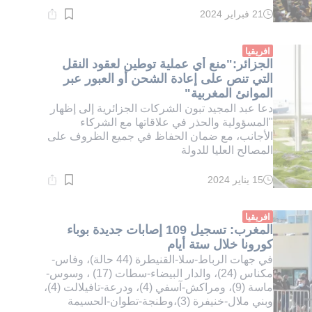
21 فبراير 2024
وقت
القراءة:
1}
دقيقة.
افريقيا
الجزائر:"منع أي عملية توطين لعقود النقل
التي تنص على إعادة الشحن أو العبور عبر
الموانئ المغربية"
دعا عبد المجيد تبون الشركات الجزائرية إلى إظهار
"المسؤولية والحذر في علاقاتها مع الشركاء
الأجانب، مع ضمان الحفاظ في جميع الظروف على
المصالح العليا للدولة
15 يناير 2024
وقت
القراءة:
1}
دقيقة.
افريقيا
المغرب: تسجيل 109 إصابات جديدة بوباء
كورونا خلال ستة أيام
في جهات الرباط-سلا-القنيطرة (44 حالة)، وفاس-
مكناس (24)، والدار البيضاء-سطات (17) ، وسوس-
ماسة (9)، ومراكش-آسفي (4)، ودرعة-تافيلالت (4)،
وبني ملال-خنيفرة (3)،وطنجة-تطوان-الحسيمة