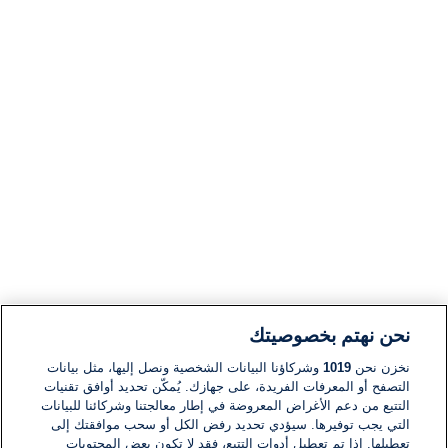
نحن نهتم بخصوصيتك
نخزن نحن
1019
وشركاؤنا البيانات الشخصية ونصل إليها، مثل بيانات
التصفح أو المعرفات الفريدة، على جهازك. يُمكّن تحديد أوافق تقنيات
التتبع من دعم الأغراض المعروضة في إطار معالجتنا وشركائنا للبيانات
التي يجب توفيرها. سيؤدي تحديد رفض الكل أو سحب موافقتك إلى
تعطيلها. إذا تم تعطيل أدوات التتبع، فقد لا تكون بعض المحتويات