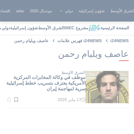
لشرق الأوسط
شؤون إسرائيلية
دولي
مونديال 2026
ثقافة
اقتصاد
الصفحة الرئيسية
مشروع IMEC
الشرق الأوسط
شؤون إسرائيلية
دولي
م
i24NEWS
i24NEWS فهرس علامات
عاصف ويليام رحمن
عاصف ويليام رحمن
الشرق الأوسط
موظف في وكالة المخابرات المركزية
الأمريكية يعترف بتسريب خطط إسرائيلية
سرية لمهاجمة إيران
17 يناير 2025
وقت
القراءة:
1}
دقيقة.