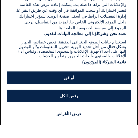
والإعلانات التي تراها ذا صلة بك. يمكنك إعادة عرض هذه القائمة
لتغيير اختياراتك أو سحب الموافقة في أي وقت عن طريق النقر على
إدارة التفضيلات الرابط في أسفل صفحة الويب. ستؤثر اختياراتك
داخل الموقع الإلكتروني الخاص بنا. لمزيد من التفاصيل، يرجى
الرجوع إلى سياسة الخصوصية الخاصة بنا.
نعمد نحن وشركاؤنا إلى معالجة البيانات لتقديم:
استخدام بيانات الموقع الجغرافي الدقيقة. فحص خصائص الجهاز
بشكل فعال من أجل تحديد الهوية. تخزين المعلومات و/أو الوصول
إليها على أحد الأجهزة. الإعلانات والمحتوى المخصصان وقياس أداء
الإعلانات والمحتوى وأبحاث الجمهور وتطوير الخدمات.
قائمة الشركاء (المورّدون)
أوافق
رفض الكل
عرض الأغراض
أخبار
أخبار هامة
مباشر
مذياع
برنامج