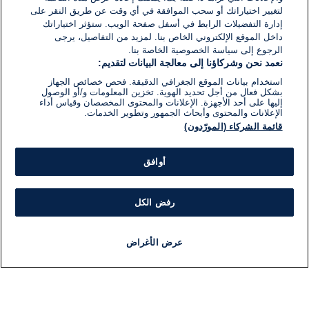
لتغيير اختياراتك أو سحب الموافقة في أي وقت عن طريق النقر على
إدارة التفضيلات الرابط في أسفل صفحة الويب. ستؤثر اختياراتك
داخل الموقع الإلكتروني الخاص بنا. لمزيد من التفاصيل، يرجى
الرجوع إلى سياسة الخصوصية الخاصة بنا.
نعمد نحن وشركاؤنا إلى معالجة البيانات لتقديم:
استخدام بيانات الموقع الجغرافي الدقيقة. فحص خصائص الجهاز
بشكل فعال من أجل تحديد الهوية. تخزين المعلومات و/أو الوصول
إليها على أحد الأجهزة. الإعلانات والمحتوى المخصصان وقياس أداء
الإعلانات والمحتوى وأبحاث الجمهور وتطوير الخدمات.
قائمة الشركاء (المورّدون)
أوافق
رفض الكل
عرض الأغراض
أخبار
أخبار هامة
مباشر
مذياع
برنامج