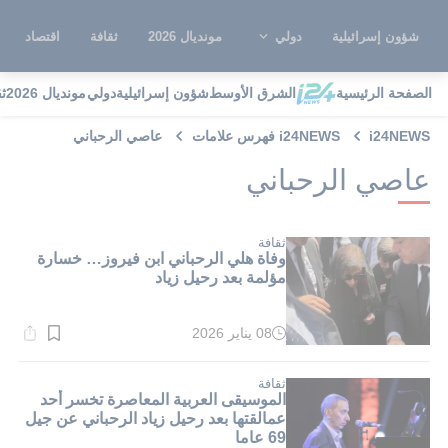
شؤون إسرائيلية
دولي
مونديال 2026
ثقافة
اقتصاد
الصفحة الرئيسية
الشرق الأوسط
شؤون إسرائيلية
دولي
مونديال 2026
ث
i24NEWS
i24NEWS فهرس علامات
عاصي الرحباني
عاصي الرحباني
ثقافة
وفاة هلي الرحباني ابن فيروز… خسارة
مؤلمة بعد رحيل زياد
08 يناير 2026
وقت
القراءة:
1}
دقيقة.
ثقافة
الموسيقى العربية المعاصرة تخسر أحد
عمالقتها بعد رحيل زياد الرحباني عن جيل
69 عاما