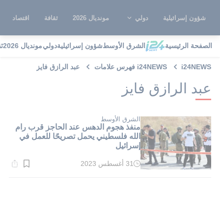
شؤون إسرائيلية
دولي
مونديال 2026
ثقافة
اقتصاد
الصفحة الرئيسية
الشرق الأوسط
شؤون إسرائيلية
دولي
مونديال 2026
ث
i24NEWS
i24NEWS فهرس علامات
عبد الرازق فايز
عبد الرازق فايز
الشرق الأوسط
منفذ هجوم الدهس عند الحاجز قرب رام
الله فلسطيني يحمل تصريحًا للعمل في
إسرائيل
31 أغسطس 2023
وقت
القراءة:
2}
دقيقة.