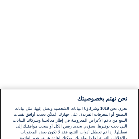
نحن نهتم بخصوصيتك
نخزن نحن
1019
وشركاؤنا البيانات الشخصية ونصل إليها، مثل بيانات
التصفح أو المعرفات الفريدة، على جهازك. يُمكّن تحديد أوافق تقنيات
التتبع من دعم الأغراض المعروضة في إطار معالجتنا وشركائنا للبيانات
التي يجب توفيرها. سيؤدي تحديد رفض الكل أو سحب موافقتك إلى
تعطيلها. إذا تم تعطيل أدوات التتبع، فقد لا تكون بعض المحتويات
والإعلانات التي تراها ذا صلة بك. يمكنك إعادة عرض هذه القائمة