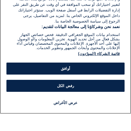
لتغيير اختياراتك أو سحب الموافقة في أي وقت عن طريق النقر على
إدارة التفضيلات الرابط في أسفل صفحة الويب. ستؤثر اختياراتك
داخل الموقع الإلكتروني الخاص بنا. لمزيد من التفاصيل، يرجى
الرجوع إلى سياسة الخصوصية الخاصة بنا.
نعمد نحن وشركاؤنا إلى معالجة البيانات لتقديم:
استخدام بيانات الموقع الجغرافي الدقيقة. فحص خصائص الجهاز
بشكل فعال من أجل تحديد الهوية. تخزين المعلومات و/أو الوصول
إليها على أحد الأجهزة. الإعلانات والمحتوى المخصصان وقياس أداء
الإعلانات والمحتوى وأبحاث الجمهور وتطوير الخدمات.
قائمة الشركاء (المورّدون)
أوافق
رفض الكل
عرض الأغراض
أخبار
أخبار هامة
مباشر
مذياع
برنامج