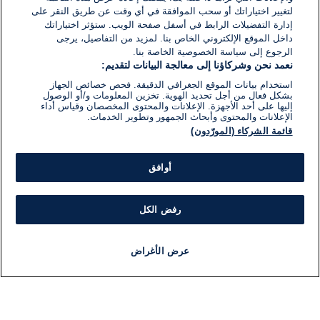
لتغيير اختياراتك أو سحب الموافقة في أي وقت عن طريق النقر على
إدارة التفضيلات الرابط في أسفل صفحة الويب. ستؤثر اختياراتك
داخل الموقع الإلكتروني الخاص بنا. لمزيد من التفاصيل، يرجى
الرجوع إلى سياسة الخصوصية الخاصة بنا.
نعمد نحن وشركاؤنا إلى معالجة البيانات لتقديم:
استخدام بيانات الموقع الجغرافي الدقيقة. فحص خصائص الجهاز
بشكل فعال من أجل تحديد الهوية. تخزين المعلومات و/أو الوصول
إليها على أحد الأجهزة. الإعلانات والمحتوى المخصصان وقياس أداء
الإعلانات والمحتوى وأبحاث الجمهور وتطوير الخدمات.
قائمة الشركاء (المورّدون)
أوافق
رفض الكل
عرض الأغراض
أخبار
أخبار هامة
مباشر
مذياع
برنامج