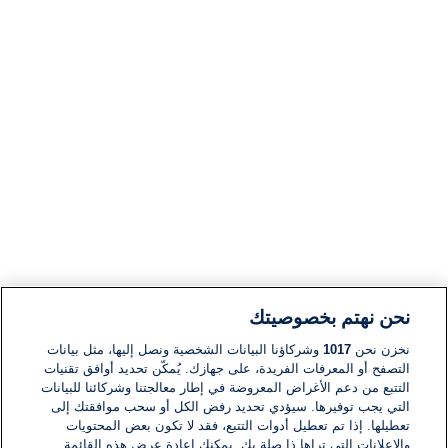
نحن نهتم بخصوصيتك
نخزن نحن
1017
وشركاؤنا البيانات الشخصية ونصل إليها، مثل بيانات
التصفح أو المعرفات الفريدة، على جهازك. يُمكّن تحديد أوافق تقنيات
التتبع من دعم الأغراض المعروضة في إطار معالجتنا وشركائنا للبيانات
التي يجب توفيرها. سيؤدي تحديد رفض الكل أو سحب موافقتك إلى
تعطيلها. إذا تم تعطيل أدوات التتبع، فقد لا تكون بعض المحتويات
والإعلانات التي تراها ذا صلة بك. يمكنك إعادة عرض هذه القائمة