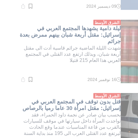
09 ديسمبر 2024
وقت
القراءة:
1}
دقيقة.
الشرق الأوسط
ليلة دامية يشهدها المجتمع العربي في
إسرائيل: مقتل أربعة شبان بينهم ممرض بعدة
جرائم
شهدت الليلة الماضية جرائم قاسية أدت الى مقتل
أربعة شبان، وبذلك ارتفع عدد القتلى في المجتمع
العربي هذا العام 215 قتيلا
16 نوفمبر 2024
وقت
القراءة:
1}
دقيقة.
الشرق الأوسط
قتل بدون توقف في المجتمع العربي في
إسرائيل: مقتل امرأة 30 عاما رميا بالرصاص
بحسب بيان صادر عن نجمة داود الحمراء، فقد
تواجدت المرأة داخل سيارتها في موقف للسيارات
بالقرب من قاعة المناسبات عندما وقع الحادث
ليرتفع عدد القتلى العرب الى 195 منذ بداية السنة