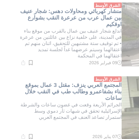
دقيقة.
الشرق الأوسط
منشار كهربائي ومحاولات دهس: شجار عنيف
بين عمال عرب من عرعرة النقب بشوارع
اوفكيم
اندلع شجار عنيف بين عمال بالقرب من موقع بناء
في المدينة، على خلفية نزاع بين عائلتين من عرعرة
• تم توقيف ستة مشتبهين للتحقيق، اثنان منهم تم
اعتقالهما وسيتم عرضهما غداً لجلسة تمديد
اعتقالهما في المحكمة
09 فبراير 2026
وقت
القراءة:
1}
دقيقة.
الشرق الأوسط
المجتمع العربي ينزف: مقتل 3 عمال بموقع
بناء بشفاعمرو وطالب طب في النقب خلال
ساعات
الجرائم الأربعة وقعت في غضون ساعات والشرطة
الإسرائيلية تحقق في شبهات ثأر دموي وسط
استمرار تصاعد العنف في المجتمع العربي
07 يناير 2026
وقت