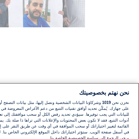
نحن نهتم بخصوصيتك
نخزن نحن
1019
وشركاؤنا البيانات الشخصية ونصل إليها، مثل بيانات التصفح أو
على جهازك. يُمكّن تحديد أوافق تقنيات التتبع من دعم الأغراض المعروضة في إط
للبيانات التي يجب توفيرها. سيؤدي تحديد رفض الكل أو سحب موافقتك إلى تعط
أدوات التتبع، فقد لا تكون بعض المحتويات والإعلانات التي تراها ذا صلة بك. 
القائمة لتغيير اختياراتك أو سحب الموافقة في أي وقت عن طريق النقر على إد
في أسفل صفحة الويب. ستؤثر اختياراتك داخل الموقع الإلكتروني الخاص بنا. ل
يرجى الرجوع إلى سياسة الخصوصية الخاصة بنا.