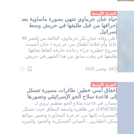
القراءة:
1}
دقيقة.
الشرق الأوسط
حياة عنان جزماوي تنتهي بصورة مأساوية بعد
إحراقها من قبل طليقها في حريش وسط
إسرائيل
أعلن وفاة عنان بكر جزماوي، البالغة من العمر 46
عامًا وأم لثلاثة أطفال من عرعرة • عنان أُصيبت
بجروح خطيرة جراء زجاجة حارقة ألقاها تجاهها
طليقها في وقت سابق من هذا الشهر في حريش.
30 نوفمبر 2025
وقت
القراءة:
1}
دقيقة.
الشرق الأوسط
إخفاق أمني خطير: طائرات مسيرة تتسلل
إلى قاعدة سلاح الجو الإسرائيلي وتصورها
مصادر في قاعدة سلاح الجو نفطيم تروي لـ
i24NEWS عن ظاهرة واسعة النطاق حيث تتسلل
المسيرات إليها من عرعرة المجاورة وتصور مواقع
سكن الطيارين ، المباني العسكرية والجنود والمزيد