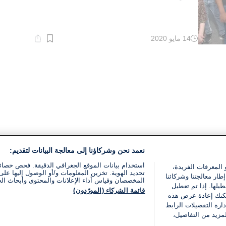
14 مايو 2020
وقت
القراءة:
1}
دقيقة.
نعمد نحن وشركاؤنا إلى معالجة البيانات لتقديم:
استخدام بيانات الموقع الجغرافي الدقيقة. فحص خصا
 المعرفات الفريدة،
تحديد الهوية. تخزين المعلومات و/أو الوصول إليها على 
ار معالجتنا وشركائنا
المخصصان وقياس أداء الإعلانات والمحتوى وأبحاث ال
يلها. إذا تم تعطيل
قائمة الشركاء (المورّدون)
يمكنك إعادة عرض هذه
ارة التفضيلات الرابط
مزيد من التفاصيل،