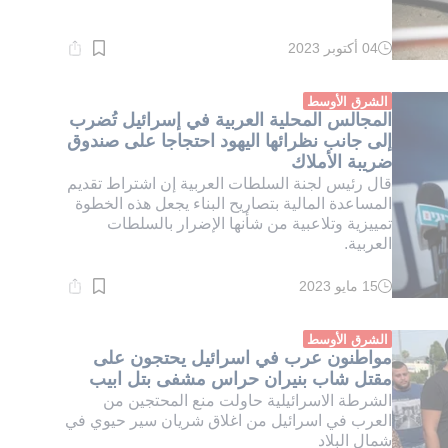
04 أكتوبر 2023
وقت
القراءة:
2}
دقيقة.
الشرق الأوسط
المجالس المحلية العربية في إسرائيل تُضرب
إلى جانب نظرائها اليهود احتجاجا على صندوق
ضريبة الأملاك
قال رئيس لجنة السلطات العربية إن اشتراط تقديم
المساعدة المالية بتصاريح البناء يجعل هذه الخطوة
تمييزية وتلاعبية من شأنها الإضرار بالسلطات
العربية.
15 مايو 2023
وقت
القراءة:
1}
دقيقة.
الشرق الأوسط
مواطنون عرب في اسرائيل يحتجون على
مقتل شاب بنيران حراس مشفى بتل ابيب
الشرطة الاسرائيلية حاولت منع المحتجين من
العرب في اسرائيل من اغلاق شريان سير حيوي في
شمال البلاد