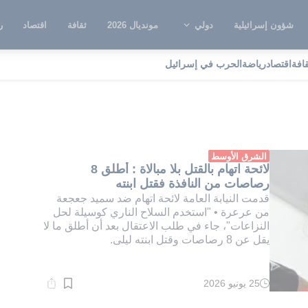
شؤون إسرائيلية
دولي
مونديال 2026
ثقافة
اقتصاد
ر
قافة
اقتصاد
رياضة
الحرب في إسرائيل
رعرة
الشرق الأوسط
لائحة اتهام بالقتل بلا مبالاة : أطلق 8
رصاصات من النافذة فقتل ابنته
قدمت النيابة العامة لائحة اتهام ضد سميد جعجعة
من عرعرة • "استخدم السلاح الناري كوسيلة لحل
النزاعات"، جاء في طلب الاعتقال بعد أن أطلق ما لا
يقل عن 8 رصاصات وقتل ابنته ليلى.
25 يونيو 2026
وقت
القراءة:
1}