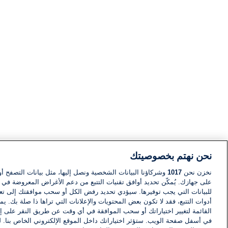
نحن نهتم بخصوصيتك
نخزن نحن
1017
وشركاؤنا البيانات الشخصية ونصل إليها، مثل بيانات التصفح أو
على جهازك. يُمكّن تحديد أوافق تقنيات التتبع من دعم الأغراض المعروضة في إط
للبيانات التي يجب توفيرها. سيؤدي تحديد رفض الكل أو سحب موافقتك إلى تعط
أدوات التتبع، فقد لا تكون بعض المحتويات والإعلانات التي تراها ذا صلة بك. 
القائمة لتغيير اختياراتك أو سحب الموافقة في أي وقت عن طريق النقر على إد
في أسفل صفحة الويب. ستؤثر اختياراتك داخل الموقع الإلكتروني الخاص بنا. ل