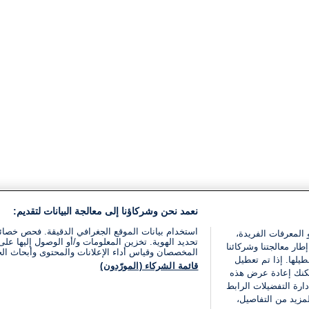
نعمد نحن وشركاؤنا إلى معالجة البيانات لتقديم:
استخدام بيانات الموقع الجغرافي الدقيقة. فحص خصا
 المعرفات الفريدة،
تحديد الهوية. تخزين المعلومات و/أو الوصول إليها على 
ار معالجتنا وشركائنا
المخصصان وقياس أداء الإعلانات والمحتوى وأبحاث ال
يلها. إذا تم تعطيل
قائمة الشركاء (المورّدون)
يمكنك إعادة عرض هذه
ارة التفضيلات الرابط
مزيد من التفاصيل،