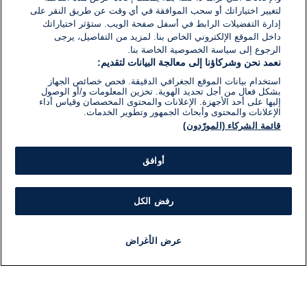
لتغيير اختياراتك أو سحب الموافقة في أي وقت عن طريق النقر على
إدارة التفضيلات الرابط في أسفل صفحة الويب. ستؤثر اختياراتك
داخل الموقع الإلكتروني الخاص بنا. لمزيد من التفاصيل، يرجى
الرجوع إلى سياسة الخصوصية الخاصة بنا.
نعمد نحن وشركاؤنا إلى معالجة البيانات لتقديم:
استخدام بيانات الموقع الجغرافي الدقيقة. فحص خصائص الجهاز
بشكل فعال من أجل تحديد الهوية. تخزين المعلومات و/أو الوصول
إليها على أحد الأجهزة. الإعلانات والمحتوى المخصصان وقياس أداء
الإعلانات والمحتوى وأبحاث الجمهور وتطوير الخدمات.
قائمة الشركاء (المورّدون)
أوافق
رفض الكل
عرض الأغراض
أخبار
أخبار هامة
مباشر
مذياع
برنامج