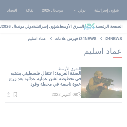
شؤون إسرائيلية
دولي
مونديال 2026
ثقافة
اقتصاد
الصفحة الرئيسية
الشرق الأوسط
شؤون إسرائيلية
دولي
مونديال 2026
ث
i24NEWS
i24NEWS فهرس علامات
عماد اسليم
عماد اسليم
الشرق الأوسط
الضفة الغربية: اعتقال فلسطيني يشتبه
فى تخطيطه لشن عملية عدائية بعد زرع
عبوة ناسفة في محطة وقود
09 أكتوبر 2022
وقت
القراءة:
2}
دقيقة.