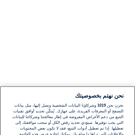
نحن نهتم بخصوصيتك
نخزن نحن
1019
وشركاؤنا البيانات الشخصية ونصل إليها، مثل بيانات
التصفح أو المعرفات الفريدة، على جهازك. يُمكّن تحديد أوافق تقنيات
التتبع من دعم الأغراض المعروضة في إطار معالجتنا وشركائنا للبيانات
التي يجب توفيرها. سيؤدي تحديد رفض الكل أو سحب موافقتك إلى
تعطيلها. إذا تم تعطيل أدوات التتبع، فقد لا تكون بعض المحتويات
والإعلانات التي تراها ذا صلة بك. يمكنك إعادة عرض هذه القائمة