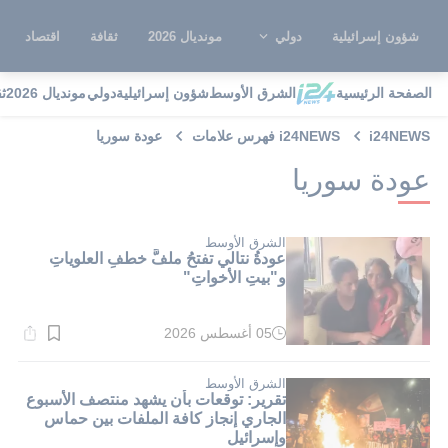
شؤون إسرائيلية
دولي
مونديال 2026
ثقافة
اقتصاد
الصفحة الرئيسية
الشرق الأوسط
شؤون إسرائيلية
دولي
مونديال 2026
ث
i24NEWS
i24NEWS فهرس علامات
عودة سوريا
عودة سوريا
الشرق الأوسط
عودةُ نتالي تفتحُ ملفَّ خطفِ العلوياتِ
و"بيتِ الأخواتِ"
05 أغسطس 2026
وقت
القراءة:
1}
دقيقة.
الشرق الأوسط
تقرير: توقعات بأن يشهد منتصف الأسبوع
الجاري إنجاز كافة الملفات بين حماس
وإسرائيل