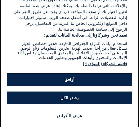
2}
والإعلانات التي تراها ذا صلة بك. يمكنك إعادة عرض هذه القائمة
دقيقة.
لتغيير اختياراتك أو سحب الموافقة في أي وقت عن طريق النقر على
إدارة التفضيلات الرابط في أسفل صفحة الويب. ستؤثر اختياراتك
داخل الموقع الإلكتروني الخاص بنا. لمزيد من التفاصيل، يرجى
الرجوع إلى سياسة الخصوصية الخاصة بنا.
نعمد نحن وشركاؤنا إلى معالجة البيانات لتقديم:
استخدام بيانات الموقع الجغرافي الدقيقة. فحص خصائص الجهاز
بشكل فعال من أجل تحديد الهوية. تخزين المعلومات و/أو الوصول
إليها على أحد الأجهزة. الإعلانات والمحتوى المخصصان وقياس أداء
الإعلانات والمحتوى وأبحاث الجمهور وتطوير الخدمات.
قائمة الشركاء (المورّدون)
أوافق
رفض الكل
عرض الأغراض
أخبار
أخبار هامة
مباشر
مذياع
برنامج