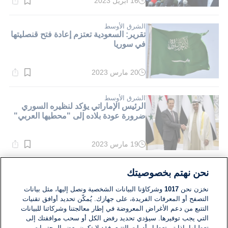
16 أبريل 2023
وقت
القراءة:
5}
دقيقة.
الشرق الأوسط
تقرير: السعودية تعتزم إعادة فتح قنصليتها
في سوريا
20 مارس 2023
وقت
القراءة:
3}
دقيقة.
الشرق الأوسط
الرئيس الإماراتي يؤكد لنظيره السوري
ضرورة عودة بلاده إلى "محطيها العربي"
19 مارس 2023
وقت
القراءة:
2}
دقيقة.
الشرق الأوسط
نحن نهتم بخصوصيتك
وزير الخارجية السعودي: العالم العربي
بحاجة إلى تغيير نهجه تجاه سوريا
نخزن نحن
1017
وشركاؤنا البيانات الشخصية ونصل إليها، مثل بيانات
التصفح أو المعرفات الفريدة، على جهازك. يُمكّن تحديد أوافق تقنيات
التتبع من دعم الأغراض المعروضة في إطار معالجتنا وشركائنا للبيانات
19 فبراير 2023
التي يجب توفيرها. سيؤدي تحديد رفض الكل أو سحب موافقتك إلى
وقت
القراءة:
تعطيلها. إذا تم تعطيل أدوات التتبع، فقد لا تكون بعض المحتويات