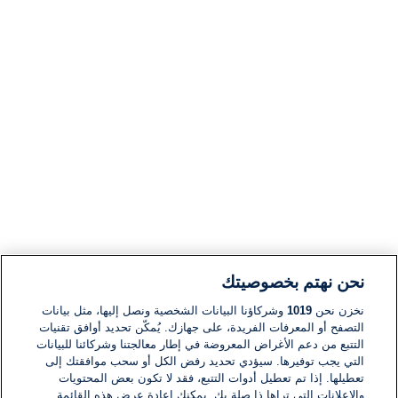
نحن نهتم بخصوصيتك
نخزن نحن
1019
وشركاؤنا البيانات الشخصية ونصل إليها، مثل بيانات
التصفح أو المعرفات الفريدة، على جهازك. يُمكّن تحديد أوافق تقنيات
التتبع من دعم الأغراض المعروضة في إطار معالجتنا وشركائنا للبيانات
التي يجب توفيرها. سيؤدي تحديد رفض الكل أو سحب موافقتك إلى
تعطيلها. إذا تم تعطيل أدوات التتبع، فقد لا تكون بعض المحتويات
والإعلانات التي تراها ذا صلة بك. يمكنك إعادة عرض هذه القائمة