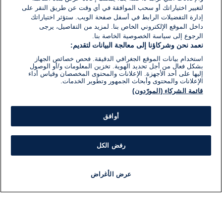
لتغيير اختياراتك أو سحب الموافقة في أي وقت عن طريق النقر على
إدارة التفضيلات الرابط في أسفل صفحة الويب. ستؤثر اختياراتك
داخل الموقع الإلكتروني الخاص بنا. لمزيد من التفاصيل، يرجى
الرجوع إلى سياسة الخصوصية الخاصة بنا.
نعمد نحن وشركاؤنا إلى معالجة البيانات لتقديم:
استخدام بيانات الموقع الجغرافي الدقيقة. فحص خصائص الجهاز
بشكل فعال من أجل تحديد الهوية. تخزين المعلومات و/أو الوصول
إليها على أحد الأجهزة. الإعلانات والمحتوى المخصصان وقياس أداء
الإعلانات والمحتوى وأبحاث الجمهور وتطوير الخدمات.
قائمة الشركاء (المورّدون)
أوافق
رفض الكل
عرض الأغراض
أخبار
أخبار هامة
مباشر
مذياع
برنامج