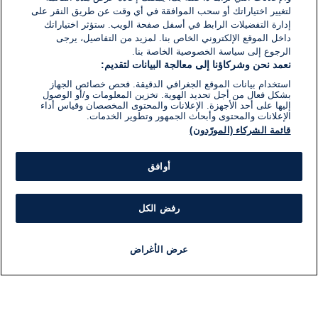
لتغيير اختياراتك أو سحب الموافقة في أي وقت عن طريق النقر على
إدارة التفضيلات الرابط في أسفل صفحة الويب. ستؤثر اختياراتك
داخل الموقع الإلكتروني الخاص بنا. لمزيد من التفاصيل، يرجى
الرجوع إلى سياسة الخصوصية الخاصة بنا.
نعمد نحن وشركاؤنا إلى معالجة البيانات لتقديم:
استخدام بيانات الموقع الجغرافي الدقيقة. فحص خصائص الجهاز
بشكل فعال من أجل تحديد الهوية. تخزين المعلومات و/أو الوصول
إليها على أحد الأجهزة. الإعلانات والمحتوى المخصصان وقياس أداء
الإعلانات والمحتوى وأبحاث الجمهور وتطوير الخدمات.
قائمة الشركاء (المورّدون)
أوافق
رفض الكل
عرض الأغراض
أخبار
أخبار هامة
مباشر
مذياع
برنامج