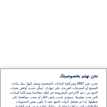
نحن نهتم بخصوصيتك
نخزن نحن
1017
وشركاؤنا البيانات الشخصية ونصل إليها، مثل بيانات
التصفح أو المعرفات الفريدة، على جهازك. يُمكّن تحديد أوافق تقنيات
التتبع من دعم الأغراض المعروضة في إطار معالجتنا وشركائنا للبيانات
التي يجب توفيرها. سيؤدي تحديد رفض الكل أو سحب موافقتك إلى
تعطيلها. إذا تم تعطيل أدوات التتبع، فقد لا تكون بعض المحتويات
والإعلانات التي تراها ذا صلة بك. يمكنك إعادة عرض هذه القائمة