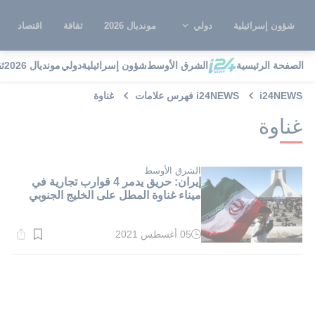
شؤون إسرائيلية
دولي
مونديال 2026
ثقافة
اقتصاد
الصفحة الرئيسية
الشرق الأوسط
شؤون إسرائيلية
دولي
مونديال 2026
ث
i24NEWS
i24NEWS فهرس علامات
غناوة
غناوة
الشرق الأوسط
إيران: حريق يدمر 4 قوارب تجارية في
ميناء غناوة المطل على الخليج الجنوبي
05 أغسطس 2021
وقت
القراءة:
1}
دقيقة.